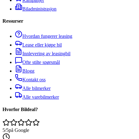
Kampanjer
Biladministrasjon
Ressurser
Hvordan fungerer leasing
Lease eller kjøpe bil
Innlevering av leasingbil
Ofte stilte spørsmål
Blogg
Kontakt oss
Alle bilmerker
Alle varebilmerker
Hvorfor Bildeal?
5/5
på Google