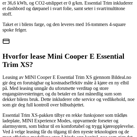
er 36,6 kWh, og CO2-utslippet er 0 g/km. Essential Trim inkluderer
et dashbord og dørpanel i svart folie, samt seter i svart/multitone
stoff.
Taket er i bilens farge, og den leveres med 16-tommers 4-square
spoke felger.
Hvorfor lease Mini Cooper E Essential
Trim XS?
Leasing av MINI Cooper E Essential Trim XS gjennom Bildeal.no
gir deg en forutsigbar og kostnadseffektiv måte å kjøre en ny elbil
på. Med leasing unngår du uforutsette verditap og store
engangsinvesteringer, og du betaler en fast månedlig sum som
dekker bilens bruk. Dette inkluderer ofte service og vedlikehold, noe
som gir deg full kontroll over bilbudsjettet.
Essential Trim XS-pakken tilbyr en rekke funksjoner som trådløs
ladeplate, MINI Experience Modes, oppvarmede forseter og
alarmsystem, som bidrar til en komfortabel og trygg kjøreopplevelse.
Ved å velge leasing får du tilgang til den nyeste teknologien og de