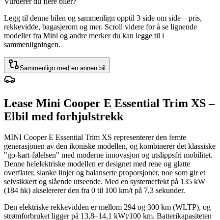
Vurderer du flere biler?
Legg til denne bilen og sammenlign opptil 3 side om side – pris,
rekkevidde, bagasjerom og mer. Scroll videre for å se lignende
modeller fra Mini og andre merker du kan legge til i
sammenligningen.
Sammenlign med en annen bil
Lease Mini Cooper E Essential Trim XS –
Elbil med forhjulstrekk
MINI Cooper E Essential Trim XS representerer den femte
generasjonen av den ikoniske modellen, og kombinerer det klassiske
"go-kart-følelsen" med moderne innovasjon og utslippsfri mobilitet.
Denne helelektriske modellen er designet med rene og glatte
overflater, slanke linjer og balanserte proporsjoner, noe som gir et
selvsikkert og slående utseende. Med en systemeffekt på 135 kW
(184 hk) akselererer den fra 0 til 100 km/t på 7,3 sekunder.
Den elektriske rekkevidden er mellom 294 og 300 km (WLTP), og
strømforbruket ligger på 13,8–14,1 kWt/100 km. Batterikapasiteten