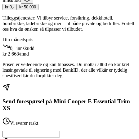
Innskudd
kr 0,-
kr 50 000
Tilleggstjenester:
Vi tilbyr service, forsikring, dekkhotell,
bombrikke, ladebrikke og mer – til både private og bedrifter. Fortell
oss hva du ønsker, så tilpasser vi tilbudet.
Din månedspris
0,- innskudd
kr
2 668
/mnd
Prisen er veiledende og kan tilpasses. Du mottar alltid en konkret
leasingavtale til signering med BankID, der alle vilkår er tydelig
spesifisert før du forplikter deg.
Send forespørsel på
Mini Cooper E Essential Trim
XS
Vi svarer raskt