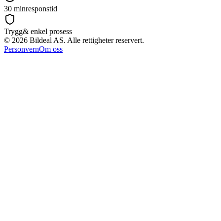
30 min
responstid
Trygg
& enkel prosess
©
2026
Bildeal AS. Alle rettigheter reservert.
Personvern
Om oss