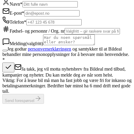
Navn
*
E-post
*
Telefon
*
Fødsel- og personnr / Org. nr
Melding
(valgfritt)
Jeg godtar
personvernerklæringen
og samtykker til at Bildeal
behandler mine personopplysninger for å besvare min henvendelse.
*
Ja takk, jeg vil motta nyhetsbrev fra Bildeal med tilbud,
kampanjer og nyheter. Du kan melde deg av når som helst.
Viktig: For å lease bil må man ha fast jobb og være fri for inkasso og
betalingsanmerkninger. Bedrifter bør minst ha 6 mnd drift med gode
tall.
Send forespørsel