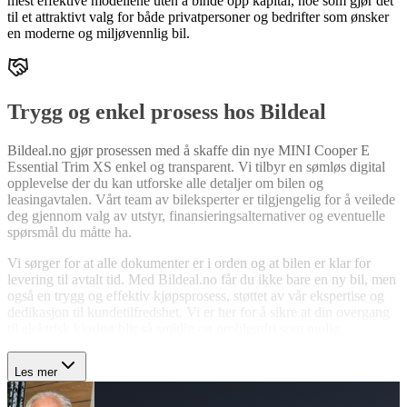
mest effektive modellene uten å binde opp kapital, noe som gjør det
til et attraktivt valg for både privatpersoner og bedrifter som ønsker
en moderne og miljøvennlig bil.
Trygg og enkel prosess hos Bildeal
Bildeal.no gjør prosessen med å skaffe din nye MINI Cooper E
Essential Trim XS enkel og transparent. Vi tilbyr en sømløs digital
opplevelse der du kan utforske alle detaljer om bilen og
leasingavtalen. Vårt team av bileksperter er tilgjengelig for å veilede
deg gjennom valg av utstyr, finansieringsalternativer og eventuelle
spørsmål du måtte ha.
Vi sørger for at alle dokumenter er i orden og at bilen er klar for
levering til avtalt tid. Med Bildeal.no får du ikke bare en ny bil, men
også en trygg og effektiv kjøpsprosess, støttet av vår ekspertise og
dedikasjon til kundetilfredshet. Vi er her for å sikre at din overgang
til elektrisk kjøring blir så smidig og problemfri som mulig.
Les mer