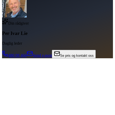
Din rådgiver
Per Ivar Lie
Daglig leder
480 08 466
Send e-post
Se pris og kontakt oss