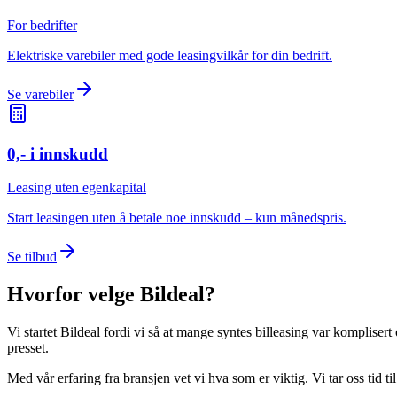
For bedrifter
Elektriske varebiler med gode leasingvilkår for din bedrift.
Se varebiler
0,- i innskudd
Leasing uten egenkapital
Start leasingen uten å betale noe innskudd – kun månedspris.
Se tilbud
Hvorfor velge Bildeal?
Vi startet Bildeal fordi vi så at mange syntes billeasing var komplisert
presset.
Med vår erfaring fra bransjen vet vi hva som er viktig. Vi tar oss tid til 