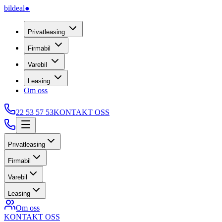
bildeal
●
Privatleasing
Firmabil
Varebil
Leasing
Om oss
22 53 57 53
KONTAKT OSS
Privatleasing
Firmabil
Varebil
Leasing
Om oss
KONTAKT OSS