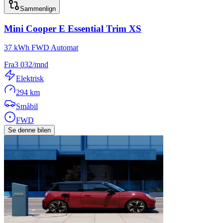
Sammenlign
Mini
Cooper E Essential Trim XS
37 kWh FWD Automat
Fra
3 032
/mnd
Elektrisk
294 km
Småbil
FWD
Se denne bilen