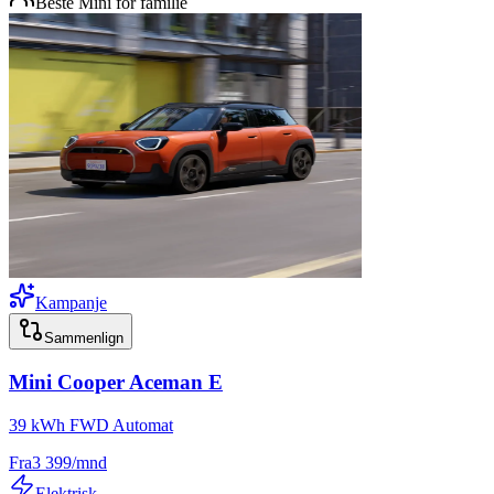
Beste Mini for familie
Kampanje
Sammenlign
Mini
Cooper Aceman E
39 kWh FWD Automat
Fra
3 399
/mnd
Elektrisk