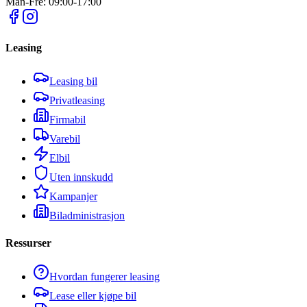
Man-Fre: 09:00-17:00
Leasing
Leasing bil
Privatleasing
Firmabil
Varebil
Elbil
Uten innskudd
Kampanjer
Biladministrasjon
Ressurser
Hvordan fungerer leasing
Lease eller kjøpe bil