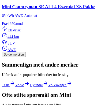
Mini
Countryman SE ALL4 Essential XS Pakke
65 kWh AWD Automat
Fra
4 650
/mnd
Elektrisk
444 km
SUV
AWD
Se denne bilen
Sammenlign med andre merker
Utforsk andre populære bilmerker for leasing
Tesla
Volvo
Hyundai
Volkswagen
Ofte stilte spørsmål om
Mini
Alt du trenger å vite om leasing av
Mini