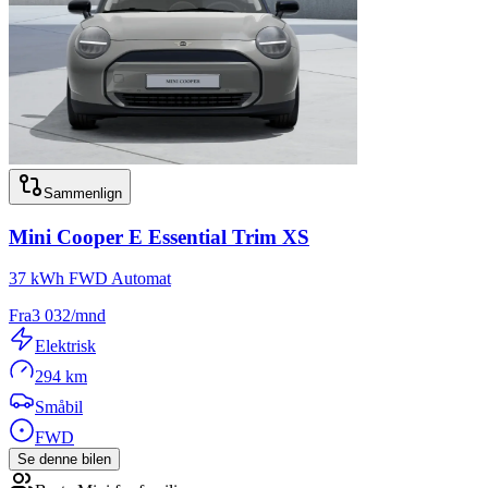
Sammenlign
Mini
Cooper E Essential Trim XS
37 kWh FWD Automat
Fra
3 032
/mnd
Elektrisk
294 km
Småbil
FWD
Se denne bilen