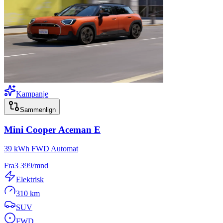
Kampanje
Sammenlign
Mini
Cooper Aceman E
39 kWh FWD Automat
Fra
3 399
/mnd
Elektrisk
310 km
SUV
FWD