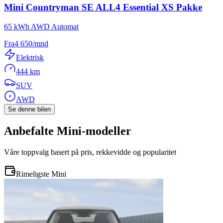
Mini
Countryman SE ALL4 Essential XS Pakke
65 kWh AWD Automat
Fra
4 650
/mnd
Elektrisk
444 km
SUV
AWD
Se denne bilen
Anbefalte
Mini
-modeller
Våre toppvalg basert på pris, rekkevidde og popularitet
Rimeligste Mini