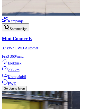
Kampanje
Sammenlign
Mini
Cooper E
37 kWh FWD Automat
Fra
3 360
/mnd
Elektrisk
293 km
Kompaktbil
FWD
Se denne bilen