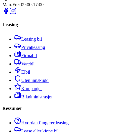
Man-Fre: 09:00-17:00
Leasing
Leasing bil
Privatleasing
Firmabil
Varebil
Elbil
Uten innskudd
Kampanjer
Biladministrasjon
Ressurser
Hvordan fungerer leasing
Lease eller kjøpe bil