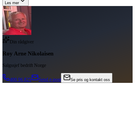
Les mer
Din rådgiver
Roy Arne Nikolaisen
Salgssjef bedrift Norge
400 96 825
Send e-post
Se pris og kontakt oss