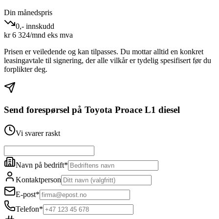
Din månedspris
0,- innskudd
kr
6 324
/mnd eks mva
Prisen er veiledende og kan tilpasses. Du mottar alltid en konkret
leasingavtale til signering, der alle vilkår er tydelig spesifisert før du
forplikter deg.
Send forespørsel på
Toyota Proace L1 diesel
Vi svarer raskt
Navn på bedrift
*
Kontaktperson
E-post
*
Telefon
*