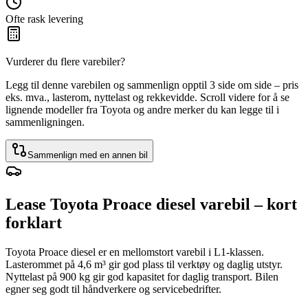
Ofte rask levering
Vurderer du flere varebiler?
Legg til denne varebilen og sammenlign opptil 3 side om side – pris
eks. mva., lasterom, nyttelast og rekkevidde. Scroll videre for å se
lignende modeller fra Toyota og andre merker du kan legge til i
sammenligningen.
Sammenlign med en annen bil
Lease Toyota Proace diesel varebil – kort
forklart
Toyota Proace diesel er en mellomstort varebil i L1-klassen.
Lasterommet på 4,6 m³ gir god plass til verktøy og daglig utstyr.
Nyttelast på 900 kg gir god kapasitet for daglig transport. Bilen
egner seg godt til håndverkere og servicebedrifter.