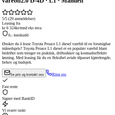
varebil
2.0 D-4D · L1 · Manuell
5/5 (29 anmeldelser)
Leasing fra
kr 6 324
kr/mnd
eks mva
0,- innskudd
Ønsker du å lease
Toyota Proace L1 diesel
varebil til en forutsigbar
månedspris?
Toyota Proace L1 diesel
er en populær varebil blant
bedrifter som trenger en praktisk, driftssikker og kostnadseffektiv
løsning. Med leasing får du en fleksibel avtale tilpasset kjørelengde,
behov og budsjett.
Ring oss
Se pris og kontakt oss
Fast rente
Signer med BankID
Vi svarer raskt