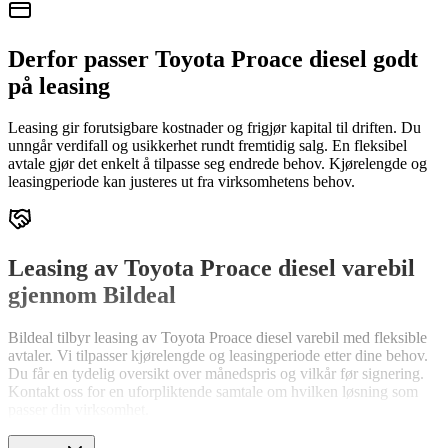
Derfor passer Toyota Proace diesel godt
på leasing
Leasing gir forutsigbare kostnader og frigjør kapital til driften. Du
unngår verdifall og usikkerhet rundt fremtidig salg. En fleksibel
avtale gjør det enkelt å tilpasse seg endrede behov. Kjørelengde og
leasingperiode kan justeres ut fra virksomhetens behov.
Leasing av Toyota Proace diesel varebil
gjennom Bildeal
Bildeal tilbyr leasing av Toyota Proace diesel varebil med fleksible
avtaler. Vi tilpasser kjørelengde og leasingperiode etter dine behov.
Du får en tydelig oversikt over månedspris og vilkår før signering.
Kontakt oss for en uforpliktende samtale om hvilken løsning som
passer din virksomhet.