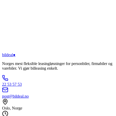
bildeal
●
Norges mest fleksible leasingløsninger for personbiler, firmabiler og
varebiler. Vi gjør billeasing enkelt.
22 53 57 53
post@bildeal.no
Oslo, Norge