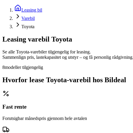
Leasing bil
Varebil
Toyota
Leasing varebil
Toyota
Se alle
Toyota
-varebiler tilgjengelig for leasing.
Sammenlign pris, lastekapasitet og utstyr – og få personlig rådgivning
8
modeller
tilgjengelig
Hvorfor lease
Toyota
-varebil hos Bildeal
Fast rente
Forutsigbar månedspris gjennom hele avtalen