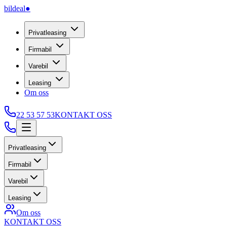
bildeal
●
Privatleasing
Firmabil
Varebil
Leasing
Om oss
22 53 57 53
KONTAKT OSS
Privatleasing
Firmabil
Varebil
Leasing
Om oss
KONTAKT OSS