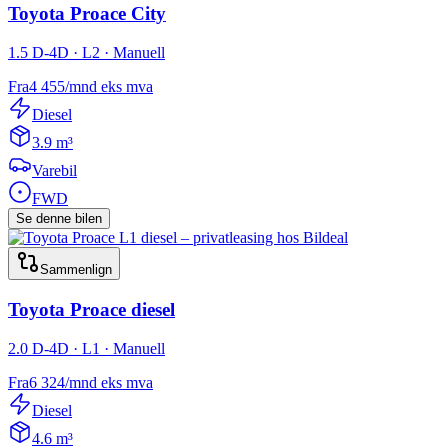
Toyota
Proace City
1.5 D-4D · L2 · Manuell
Fra
4 455
/mnd
eks mva
Diesel
3.9 m³
Varebil
FWD
Se denne bilen
Sammenlign
Toyota
Proace diesel
2.0 D-4D · L1 · Manuell
Fra
6 324
/mnd
eks mva
Diesel
4.6 m³