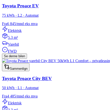
Toyota
Proace EV
75 kWh · L2 · Automat
Fra
6 845
/mnd
eks mva
Elektrisk
5.3 m³
Varebil
FWD
Se denne bilen
Sammenlign
Toyota
Proace City BEV
50 kWh · L1 · Automat
Fra
4 485
/mnd
eks mva
Elektrisk
3.3 m³