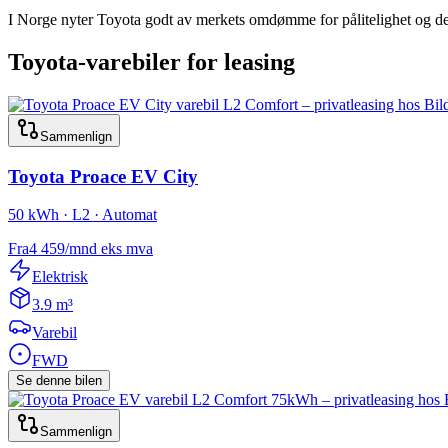
I Norge nyter Toyota godt av merkets omdømme for pålitelighet og de
Toyota
-varebiler for leasing
Sammenlign
Toyota
Proace EV City
50 kWh · L2 · Automat
Fra
4 459
/mnd
eks mva
Elektrisk
3.9 m³
Varebil
FWD
Se denne bilen
Sammenlign