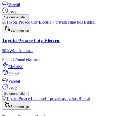
Varebil
FWD
Se denne bilen
Sammenlign
Toyota
Proace City Electric
50 kWh · Automat
Fra
5 217
/mnd
eks mva
Elektrisk
3.9 m³
Varebil
FWD
Se denne bilen
Sammenlign