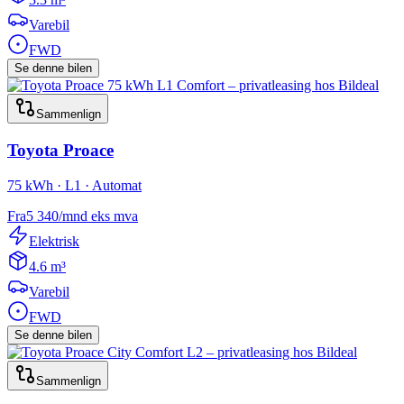
Varebil
FWD
Se denne bilen
Sammenlign
Toyota
Proace
75 kWh · L1 · Automat
Fra
5 340
/mnd
eks mva
Elektrisk
4.6 m³
Varebil
FWD
Se denne bilen
Sammenlign