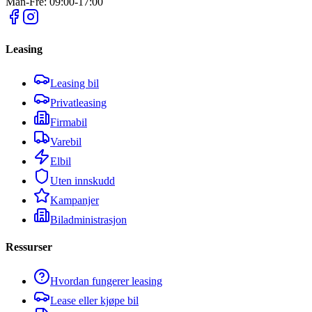
Man-Fre: 09:00-17:00
Leasing
Leasing bil
Privatleasing
Firmabil
Varebil
Elbil
Uten innskudd
Kampanjer
Biladministrasjon
Ressurser
Hvordan fungerer leasing
Lease eller kjøpe bil