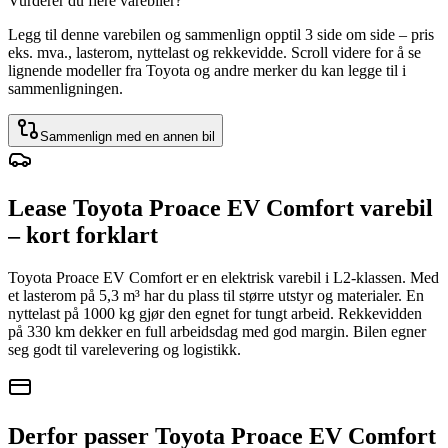
Vurderer du flere varebiler?
Legg til denne varebilen og sammenlign opptil 3 side om side – pris
eks. mva., lasterom, nyttelast og rekkevidde. Scroll videre for å se
lignende modeller fra Toyota og andre merker du kan legge til i
sammenligningen.
Sammenlign med en annen bil
Lease Toyota Proace EV Comfort varebil
– kort forklart
Toyota Proace EV Comfort er en elektrisk varebil i L2-klassen. Med
et lasterom på 5,3 m³ har du plass til større utstyr og materialer. En
nyttelast på 1000 kg gjør den egnet for tungt arbeid. Rekkevidden
på 330 km dekker en full arbeidsdag med god margin. Bilen egner
seg godt til varelevering og logistikk.
Derfor passer Toyota Proace EV Comfort