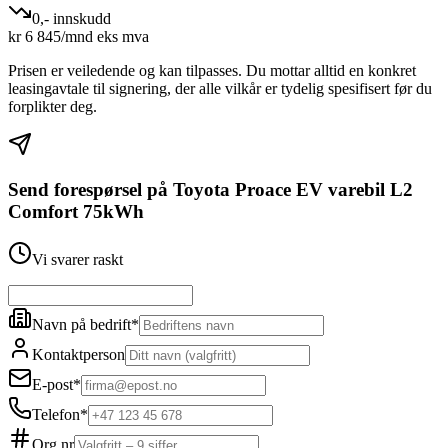
0,- innskudd
kr
6 845
/mnd eks mva
Prisen er veiledende og kan tilpasses. Du mottar alltid en konkret
leasingavtale til signering, der alle vilkår er tydelig spesifisert før du
forplikter deg.
Send forespørsel på
Toyota Proace EV varebil L2
Comfort 75kWh
Vi svarer raskt
Navn på bedrift
*
Kontaktperson
E-post
*
Telefon
*
Org.nr