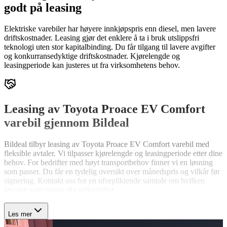
godt på leasing
Elektriske varebiler har høyere innkjøpspris enn diesel, men lavere
driftskostnader. Leasing gjør det enklere å ta i bruk utslippsfri
teknologi uten stor kapitalbinding. Du får tilgang til lavere avgifter
og konkurransedyktige driftskostnader. Kjørelengde og
leasingperiode kan justeres ut fra virksomhetens behov.
Leasing av Toyota Proace EV Comfort
varebil gjennom Bildeal
Bildeal tilbyr leasing av Toyota Proace EV Comfort varebil med
fleksible avtaler. Vi tilpasser kjørelengde og leasingperiode etter dine
behov. For bedrifter med høyt transportbehov finner vi en løsning
som passer. Du får en tydelig oversikt over månedspris og vilkår før
signering. Kontakt oss for en uforpliktende samtale om hvilken
løsning som passer din virksomhet.
Les mer