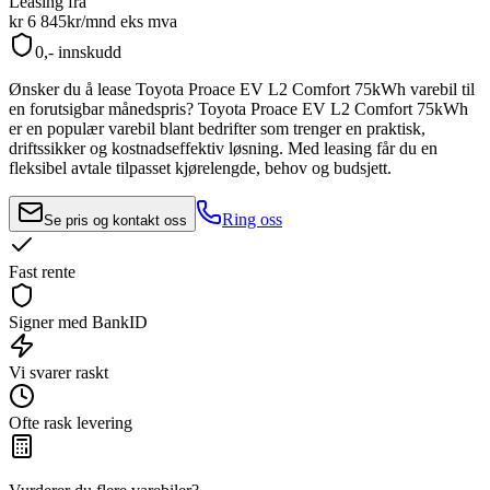
Leasing fra
kr 6 845
kr/mnd
eks mva
0,- innskudd
Ønsker du å lease
Toyota Proace EV L2 Comfort 75kWh
varebil til
en forutsigbar månedspris?
Toyota Proace EV L2 Comfort 75kWh
er en populær varebil blant bedrifter som trenger en praktisk,
driftssikker og kostnadseffektiv løsning. Med leasing får du en
fleksibel avtale tilpasset kjørelengde, behov og budsjett.
Ring oss
Se pris og kontakt oss
Fast rente
Signer med BankID
Vi svarer raskt
Ofte rask levering