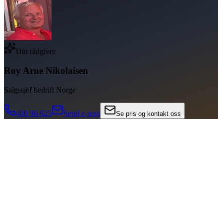
Din rådgiver
Roy Arne Nikolaisen
Salgssjef bedrift Norge
400 96 825
Send e-post
Se pris og kontakt oss