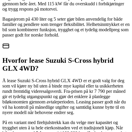
gjennom hele året. Med 115 kW får du overskudd i forbikjøringer
og trygg respons på motorvei.
Bagasjerom på 430 liter og 5 seter gjør bilen anvendelig for både
familier og pendlere som trenger fleksibilitet. Helhetsinntrykket er en
bil som kombinerer funksjon, trygghet og et tydelig modellpreg som
passer godt for norske forhold.
Hvorfor lease Suzuki S-Cross hybrid
GLX 4WD?
Å lease Suzuki S-Cross hybrid GLX 4WD er et godt valg for deg
som vil kjøre ny bil uten å binde mye kapital eller ta usikkerheten
rundt fremtidig videresalgsverdi. Fra-prisen på kr 7 790 per måned
gir et tydelig utgangspunkt og gjør det enklere å planlegge
biløkonomien gjennom avtaleperioden. Leasing passer godt når du
vil ha kontroll på månedlige utgifter og samtidig kunne bytte til en
nyere modell når behovene endrer seg.
På en variant med firehjulstrekk kan du velge mer kapasitet og
trygghet uten å ta hele eierkostnaden ved et tradisjonelt kjøp. Når