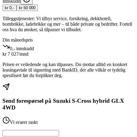
Innskudd
kr 0,-
kr 50 000
Tilleggstjenester:
Vi tilbyr service, forsikring, dekkhotell,
bombrikke, ladebrikke og mer – til både private og bedrifter. Fortell
oss hva du ønsker, så tilpasser vi tilbudet.
Din månedspris
0,- innskudd
kr
7 027
/mnd
Prisen er veiledende og kan tilpasses. Du mottar alltid en konkret
leasingavtale til signering med BankID, der alle vilkår er tydelig
spesifisert før du forplikter deg.
Send forespørsel på
Suzuki S-Cross hybrid GLX
4WD
Vi svarer raskt