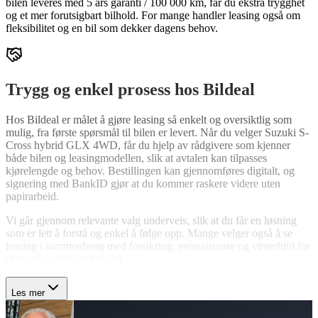
bilen leveres med 5 års garanti / 100 000 km, får du ekstra trygghet
og et mer forutsigbart bilhold. For mange handler leasing også om
fleksibilitet og en bil som dekker dagens behov.
Trygg og enkel prosess hos Bildeal
Hos Bildeal er målet å gjøre leasing så enkelt og oversiktlig som
mulig, fra første spørsmål til bilen er levert. Når du velger Suzuki S-
Cross hybrid GLX 4WD, får du hjelp av rådgivere som kjenner
både bilen og leasingmodellen, slik at avtalen kan tilpasses
kjørelengde og behov. Bestillingen kan gjennomføres digitalt, og
signering med BankID gjør at du kommer raskere videre uten
papirarbeid.
Vi går gjennom relevante valg underveis, slik at du får en løsning
som er lett å forstå og enkel å følge opp. Mange velger også å se
leasing i sammenheng med forsikring, veiassistanse og vinterhjul for
et mer forutsigbart bilhold.
Les mer