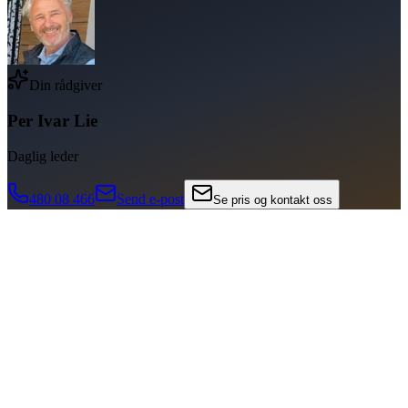
Din rådgiver
Per Ivar Lie
Daglig leder
480 08 466
Send e-post
Se pris og kontakt oss