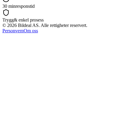
30 min
responstid
Trygg
& enkel prosess
©
2026
Bildeal AS. Alle rettigheter reservert.
Personvern
Om oss