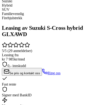
Suzuki
Hybrid
SUV
Familievennlig
Firehjulstrekk
Leasing av Suzuki S-Cross hybrid
GLX
AWD
5/5 (29 anmeldelser)
Leasing fra
kr 7 985
kr/mnd
0,- innskudd
Ring oss
Se pris og kontakt oss
Fast rente
Signer med BankID