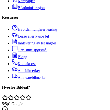
Kampanjer
Biladministrasjon
Ressurser
Hvordan fungerer leasing
Lease eller kjøpe bil
Innlevering av leasingbil
Ofte stilte spørsmål
Blogg
Kontakt oss
Alle bilmerker
Alle varebilmerker
Hvorfor Bildeal?
5/5
på Google