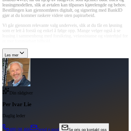
leasingmodellen, slik at avtalen kan tilpasses kjørelengde og behov.
Bestillingen kan gjennomføres digitalt, og signering med BankID
gjør at du kommer raskere videre uten papirarbeid.
Vi går gjennom relevante valg underveis, slik at du får en løsning
som er lett å forstå og enkel å følge opp. Mange velger også å se
leasing i sammenheng med forsikring, veiassistanse og vinterhjul for
et mer forutsigbart bilhold.
Les mer
Din rådgiver
Per Ivar Lie
Daglig leder
480 08 466
Send e-post
Se pris og kontakt oss