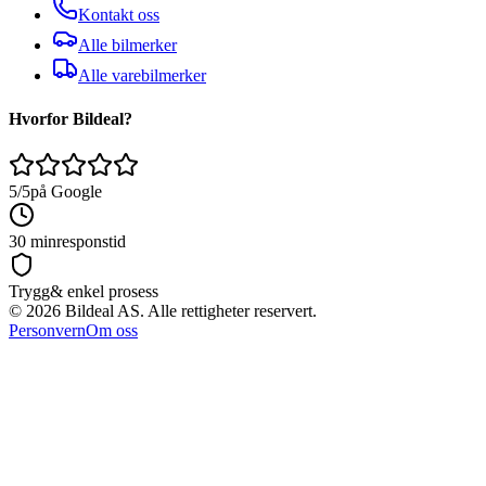
Kontakt oss
Alle bilmerker
Alle varebilmerker
Hvorfor Bildeal?
5/5
på Google
30 min
responstid
Trygg
& enkel prosess
©
2026
Bildeal AS. Alle rettigheter reservert.
Personvern
Om oss