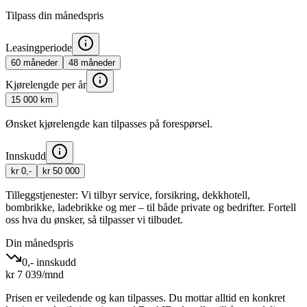
Tilpass din månedspris
Leasingperiode
60
måneder
48
måneder
Kjørelengde per år
15 000
km
Ønsket kjørelengde kan tilpasses på forespørsel.
Innskudd
kr 0,-
kr 50 000
Tilleggstjenester:
Vi tilbyr service, forsikring, dekkhotell,
bombrikke, ladebrikke og mer – til både private og bedrifter. Fortell
oss hva du ønsker, så tilpasser vi tilbudet.
Din månedspris
0,- innskudd
kr
7 039
/mnd
Prisen er veiledende og kan tilpasses. Du mottar alltid en konkret