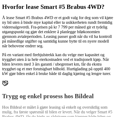
Hvorfor lease Smart #5 Brabus 4WD?
Å lease Smart #5 Brabus 4WD er et godt valg for deg som vil kjøre
ny bil uten å binde mye kapital eller ta usikkerheten rundt fremtidig
videresalgsverdi. Fra-prisen på kr 7 799 per måned gir et tydelig
utgangspunkt og gjør det enklere å planlegge biløkonomien
gjennom avtaleperioden. Leasing passer godt når du vil ha kontroll
på månedlige utgifter og samtidig kunne bytte til en nyere modell
når behovene endrer seg.
På en variant med firehjulstrekk kan du velge mer kapasitet og
trygghet uten å ta hele eierkostnaden ved et tradisjonelt kjøp. Når
bilen leveres med 3 års garanti / ubegrenset km, får du ekstra
trygghet og et mer forutsigbart bilhold. Hurtiglading på opptil 400
kW gjør bilen enkel å bruke både til daglig kjøring og lengre turer.
Trygg og enkel prosess hos Bildeal
Hos Bildeal er målet å gjøre leasing så enkelt og oversiktlig som
mulig, fra første spørsmål til bilen er levert. Når du velger Smart #5
Brabus 4WD, får du hjelp av rådgivere som kjenner både bilen og