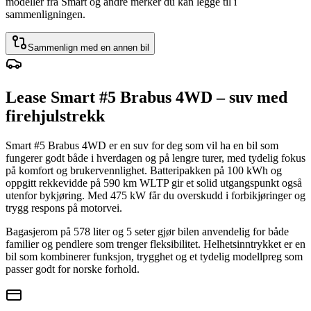
modeller fra Smart og andre merker du kan legge til i
sammenligningen.
Sammenlign med en annen bil
Lease Smart #5 Brabus 4WD – suv med
firehjulstrekk
Smart #5 Brabus 4WD er en suv for deg som vil ha en bil som
fungerer godt både i hverdagen og på lengre turer, med tydelig fokus
på komfort og brukervennlighet. Batteripakken på 100 kWh og
oppgitt rekkevidde på 590 km WLTP gir et solid utgangspunkt også
utenfor bykjøring. Med 475 kW får du overskudd i forbikjøringer og
trygg respons på motorvei.
Bagasjerom på 578 liter og 5 seter gjør bilen anvendelig for både
familier og pendlere som trenger fleksibilitet. Helhetsinntrykket er en
bil som kombinerer funksjon, trygghet og et tydelig modellpreg som
passer godt for norske forhold.