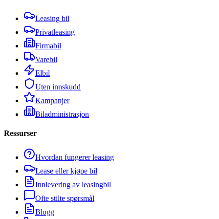
Leasing bil
Privatleasing
Firmabil
Varebil
Elbil
Uten innskudd
Kampanjer
Biladministrasjon
Ressurser
Hvordan fungerer leasing
Lease eller kjøpe bil
Innlevering av leasingbil
Ofte stilte spørsmål
Blogg