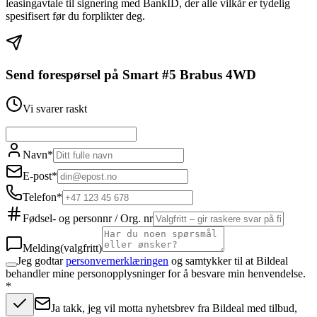
leasingavtale til signering med BankID, der alle vilkår er tydelig
spesifisert før du forplikter deg.
Send forespørsel på
Smart #5 Brabus 4WD
Vi svarer raskt
Navn
*
E-post
*
Telefon
*
Fødsel- og personnr / Org. nr
Melding
(valgfritt)
Jeg godtar
personvernerklæringen
og samtykker til at Bildeal
behandler mine personopplysninger for å besvare min henvendelse.
*
Ja takk, jeg vil motta nyhetsbrev fra Bildeal med tilbud,