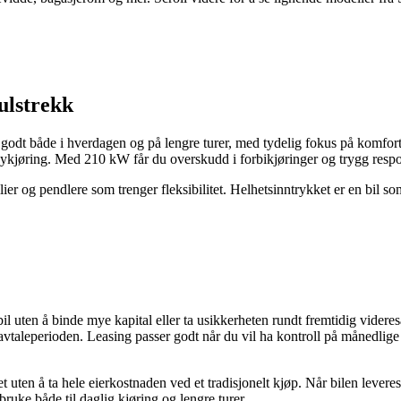
ulstrekk
odt både i hverdagen og på lengre turer, med tydelig fokus på komfor
ykjøring. Med 210 kW får du overskudd i forbikjøringer og trygg resp
lier og pendlere som trenger fleksibilitet. Helhetsinntrykket er en bil 
uten å binde mye kapital eller ta usikkerheten rundt fremtidig videresa
taleperioden. Leasing passer godt når du vil ha kontroll på månedlige 
 uten å ta hele eierkostnaden ved et tradisjonelt kjøp. Når bilen levere
bruke både til daglig kjøring og lengre turer.