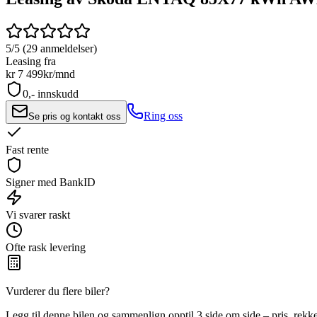
5/5 (29 anmeldelser)
Leasing fra
kr 7 499
kr/mnd
0,- innskudd
Ring oss
Se pris og kontakt oss
Fast rente
Signer med BankID
Vi svarer raskt
Ofte rask levering
Vurderer du flere biler?
Legg til denne bilen og sammenlign opptil 3 side om side – pris, rekk