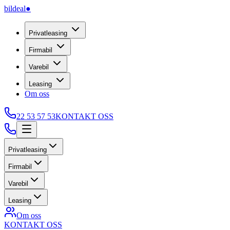
bildeal
●
Privatleasing
Firmabil
Varebil
Leasing
Om oss
22 53 57 53
KONTAKT OSS
Privatleasing
Firmabil
Varebil
Leasing
Om oss
KONTAKT OSS