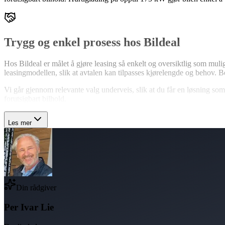
Trygg og enkel prosess hos Bildeal
Hos Bildeal er målet å gjøre leasing så enkelt og oversiktlig som mul
leasingmodellen, slik at avtalen kan tilpasses kjørelengde og behov. 
Vi går gjennom relevante valg underveis, slik at du får en løsning som
forutsigbart bilhold.
Les mer
Din rådgiver
Per Ivar Lie