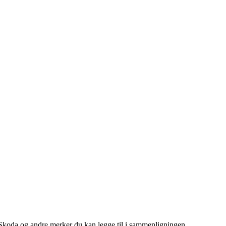
a Skoda og andre merker du kan legge til i sammenligningen.