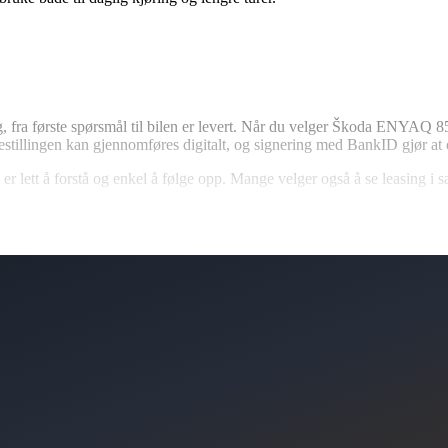
ig, fra første spørsmål til bilen er levert. Når du velger Škoda ENYAQ 
Bestillingen kan gjennomføres digitalt, og signering med BankID gjør at
 er lett å forstå og enkel å følge opp. Mange velger også å se leasing i