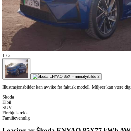
1
/
2
Illustrasjonsbilder kan avvike fra faktisk modell. Miljøer kan være digit
Skoda
Elbil
SUV
Firehjulstrekk
Familievennlig
Leasing av Škoda ENYAQ 85X
77 kWh AW