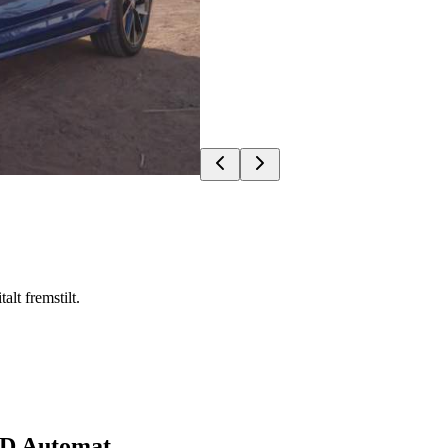
alt fremstilt.
D Automat