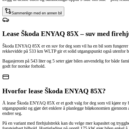
Sammenlign med en annen bil
Lease Škoda ENYAQ 85X – suv med firehj
Škoda ENYAQ 85X er en suv for deg som vil ha en bil som fungerer g
rekkevidde på 533 km WLTP gir et solid utgangspunkt også utenfor b
Bagasjerom på 543 liter og 5 seter gjør bilen anvendelig for både fami
godt for norske forhold.
Hvorfor lease Škoda ENYAQ 85X?
Å lease Škoda ENYAQ 85X er et godt valg for deg som vil kjøre ny bil 
utgangspunkt og gjør det enklere å planlegge biløkonomien gjennom av
endrer seg.
På en variant med firehjulstrekk kan du velge mer kapasitet og trygghet
forutsigbart bilhold. Hurtiglading på opptil 175 kW gjør bilen enkel å 