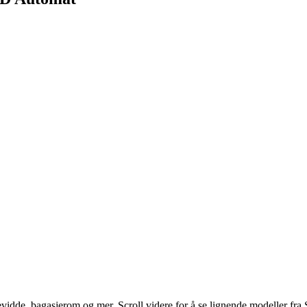
evidde, bagasjerom og mer. Scroll videre for å se lignende modeller fr