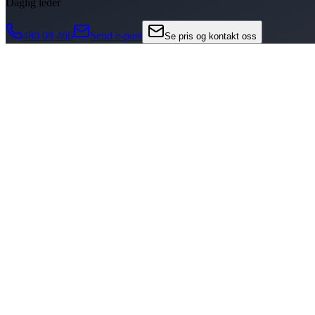
Daglig leder
480 08 466
Send e-post
Se pris og kontakt oss