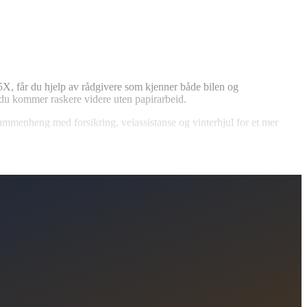
85X, får du hjelp av rådgivere som kjenner både bilen og
 du kommer raskere videre uten papirarbeid.
 sammenheng med forsikring, veiassistanse og vinterhjul for et mer