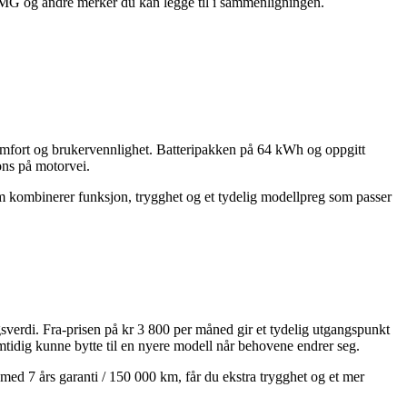
a MG og andre merker du kan legge til i sammenligningen.
omfort og brukervennlighet. Batteripakken på 64 kWh og oppgitt
ons på motorvei.
som kombinerer funksjon, trygghet og et tydelig modellpreg som passer
sverdi. Fra-prisen på kr 3 800 per måned gir et tydelig utgangspunkt
mtidig kunne bytte til en nyere modell når behovene endrer seg.
 med 7 års garanti / 150 000 km, får du ekstra trygghet og et mer