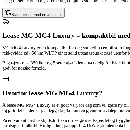
Legg til denne bilen og sammenlign opptil 3 side om side – pris, rek
Sammenlign med en annen bil
Lease MG MG4 Luxury – kompaktbil med 
MG MG4 Luxury er en kompaktbil for deg som vil ha en bil som funge
rekkevidde på 450 km WLTP gir et solid utgangspunkt også utenfor b
Bagasjerom på 350 liter og 5 seter gjør bilen anvendelig for både fami
godt for norske forhold.
Hvorfor lease MG MG4 Luxury?
Å lease MG MG4 Luxury er et godt valg for deg som vil kjøre ny bil ut
og gjør det enklere å planlegge biløkonomien gjennom avtaleperioden. 
På en variant med bakhjulsdrift kan du velge mer kapasitet og trygghet 
forutsigbart bilhold. Hurtiglading på opptil 140 kW gjør bilen enkel å 