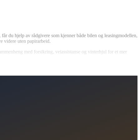
, får du hjelp av rådgivere som kjenner både bilen og leasingmodellen,
e videre uten papirarbeid.
 sammenheng med forsikring, veiassistanse og vinterhjul for et mer