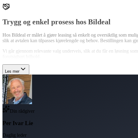
Trygg og enkel prosess hos Bildeal
Hos Bildeal er målet å gjøre leasing så enkelt og oversiktlig som mul
slik at avtalen kan tilpasses kjørelengde og behov. Bestillingen kan 
Vi går gjennom relevante valg underveis, slik at du får en løsning som
forutsigbart bilhold.
Les mer
Din rådgiver
Per Ivar Lie
Daglig leder