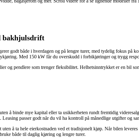
kevidde, bagasjerom og mer. Scroll videre for å se lignende modeller fr
bakhjulsdrift
rer godt både i hverdagen og på lengre turer, med tydelig fokus på k
ykjøring. Med 150 kW får du overskudd i forbikjøringer og trygg resp
lier og pendlere som trenger fleksibilitet. Helhetsinntrykket er en bil 
en å binde mye kapital eller ta usikkerheten rundt fremtidig videresalg
Leasing passer godt når du vil ha kontroll på månedlige utgifter og sa
uten å ta hele eierkostnaden ved et tradisjonelt kjøp. Når bilen leveres
bruke både til daglig kjøring og lengre turer.