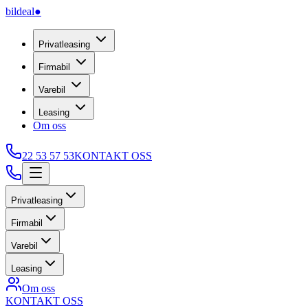
bildeal
●
Privatleasing
Firmabil
Varebil
Leasing
Om oss
22 53 57 53
KONTAKT OSS
Privatleasing
Firmabil
Varebil
Leasing
Om oss
KONTAKT OSS