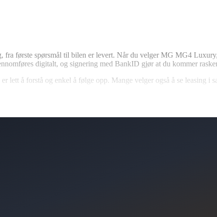
ig, fra første spørsmål til bilen er levert. Når du velger MG MG4 Luxury
gjennomføres digitalt, og signering med BankID gjør at du kommer rasker
 er lett å forstå og enkel å følge opp. Mange velger også å se leasing i