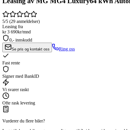
Leasing av MG MG4 Luxury
64 kWh Auto
5/5 (29 anmeldelser)
Leasing fra
kr 3 690
kr/mnd
0,- innskudd
Ring oss
Se pris og kontakt oss
Fast rente
Signer med BankID
Vi svarer raskt
Ofte rask levering
Vurderer du flere biler?