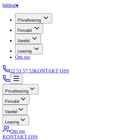
bildeal
●
Privatleasing
Firmabil
Varebil
Leasing
Om oss
22 53 57 53
KONTAKT OSS
Privatleasing
Firmabil
Varebil
Leasing
Om oss
KONTAKT OSS