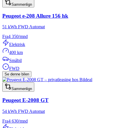
Sammenlign
Peugeot
e-208 Allure 156 hk
51 kWh FWD Automat
Fra
4 350
/mnd
Elektrisk
400 km
Småbil
FWD
Se denne bilen
Sammenlign
Peugeot
E-2008 GT
54 kWh FWD Automat
Fra
4 630
/mnd