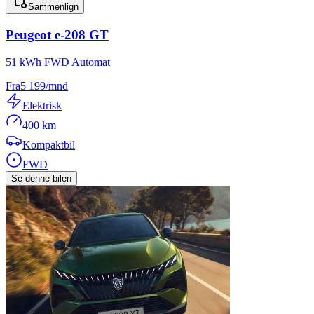
Sammenlign
Peugeot
e-208 GT
51 kWh FWD Automat
Fra
5 199
/mnd
Elektrisk
400 km
Kompaktbil
FWD
Se denne bilen