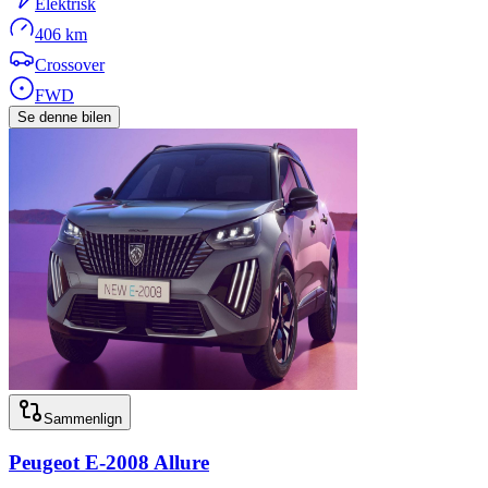
Elektrisk
406 km
Crossover
FWD
Se denne bilen
Sammenlign
Peugeot
E-2008 Allure