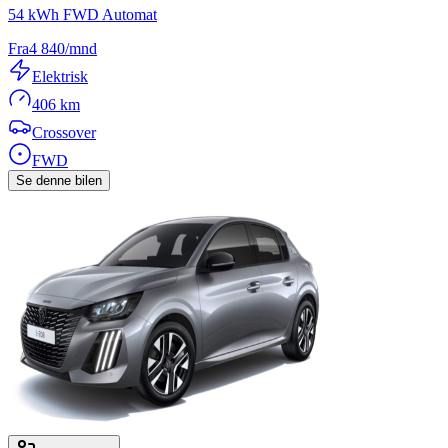
54 kWh FWD Automat
Fra
4 840
/mnd
Elektrisk
406 km
Crossover
FWD
Se denne bilen