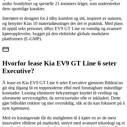
unike frontlykter og spesielle 21-tommers felger, som understreker
dens sportslige karakter.
Interiøret er designet for å tilby komfort og stil, inspirert av naturen,
og benytter Kias 10 materialløsninger der det er praktisk. Med plass
til opptil seks personer, tilbyr EV9 GT Line en romslig og avansert
kjøreopplevelse, bygget på den elektriske globale modulære
plattformen (E-GMP).
Hvorfor lease Kia EV9 GT Line 6 seter
Executive?
Å lease en Kia EV9 GT Line 6 seter Executive gjennom Bildeal.no
gir deg tilgang til en toppmoderne elbil med forutsigbare månedlige
kostnader. Leasing eliminerer bekymringer knyttet til verditap og
uforutsette serviceutgifter, da serviceavtaler ofte er inkludert. Dette
gjør bilholdet enklere og mer oversiktlig, slik at du kan fokusere på å
nyte kjøreturen.
Med en leasingavtale får du muligheten til å kjøre en av de mest
innovative elbilene på markedet, utstyrt med avansert teknologi og et