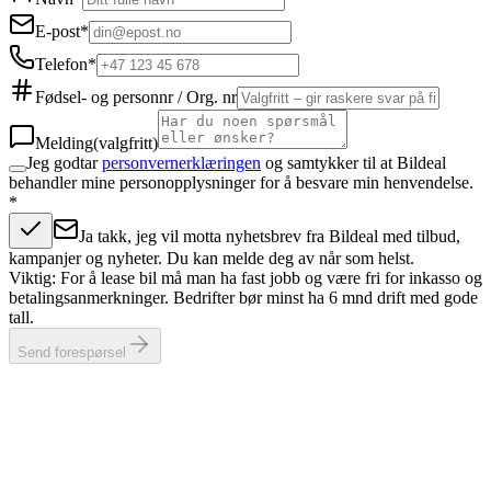
E-post
*
Telefon
*
Fødsel- og personnr / Org. nr
Melding
(valgfritt)
Jeg godtar
personvernerklæringen
og samtykker til at Bildeal
behandler mine personopplysninger for å besvare min henvendelse.
*
Ja takk, jeg vil motta nyhetsbrev fra Bildeal med tilbud,
kampanjer og nyheter. Du kan melde deg av når som helst.
Viktig: For å lease bil må man ha fast jobb og være fri for inkasso og
betalingsanmerkninger. Bedrifter bør minst ha 6 mnd drift med gode
tall.
Send forespørsel