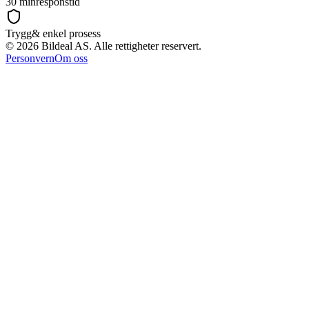
30 min
responstid
Trygg
& enkel prosess
©
2026
Bildeal AS. Alle rettigheter reservert.
Personvern
Om oss