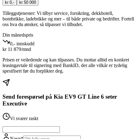
kr 0,-
kr 50 000
Tilleggstjenester:
Vi tilbyr service, forsikring, dekkhotell,
bombrikke, ladebrikke og mer – til både private og bedrifter. Fortell
oss hva du ønsker, så tilpasser vi tilbudet.
Din månedspris
0,- innskudd
kr
11 879
/mnd
Prisen er veiledende og kan tilpasses. Du mottar alltid en konkret
leasingavtale til signering med BankID, der alle vilkår er tydelig
spesifisert før du forplikter deg.
Send forespørsel på
Kia EV9 GT Line 6 seter
Executive
Vi svarer raskt
Navn
*