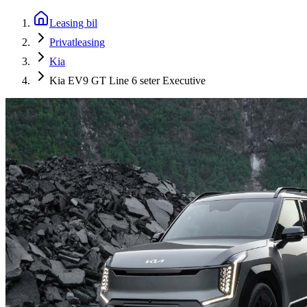
Leasing bil
Privatleasing
Kia
Kia EV9 GT Line 6 seter Executive