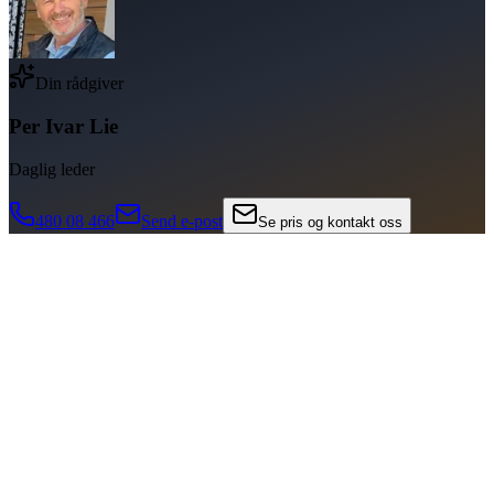
Din rådgiver
Per Ivar Lie
Daglig leder
480 08 466
Send e-post
Se pris og kontakt oss