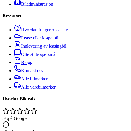
Biladministrasjon
Ressurser
Hvordan fungerer leasing
Lease eller kjøpe bil
Innlevering av leasingbil
Ofte stilte spørsmål
Blogg
Kontakt oss
Alle bilmerker
Alle varebilmerker
Hvorfor Bildeal?
5/5
på Google