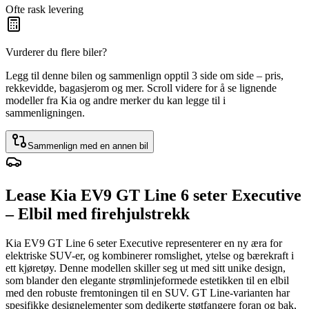
Ofte rask levering
Vurderer du flere biler?
Legg til denne bilen og sammenlign opptil 3 side om side – pris,
rekkevidde, bagasjerom og mer. Scroll videre for å se lignende
modeller fra Kia og andre merker du kan legge til i
sammenligningen.
Sammenlign med en annen bil
Lease Kia EV9 GT Line 6 seter Executive
– Elbil med firehjulstrekk
Kia EV9 GT Line 6 seter Executive representerer en ny æra for
elektriske SUV-er, og kombinerer romslighet, ytelse og bærekraft i
ett kjøretøy. Denne modellen skiller seg ut med sitt unike design,
som blander den elegante strømlinjeformede estetikken til en elbil
med den robuste fremtoningen til en SUV. GT Line-varianten har
spesifikke designelementer som dedikerte støtfangere foran og bak,