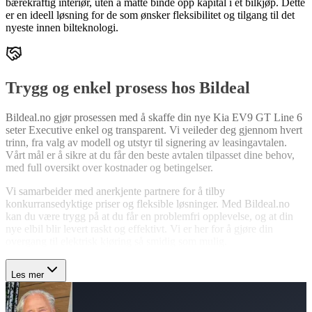
bærekraftig interiør, uten å måtte binde opp kapital i et bilkjøp. Dette
er en ideell løsning for de som ønsker fleksibilitet og tilgang til det
nyeste innen bilteknologi.
Trygg og enkel prosess hos Bildeal
Bildeal.no gjør prosessen med å skaffe din nye Kia EV9 GT Line 6
seter Executive enkel og transparent. Vi veileder deg gjennom hvert
trinn, fra valg av modell og utstyr til signering av leasingavtalen.
Vårt mål er å sikre at du får den beste avtalen tilpasset dine behov,
med full oversikt over kostnader og betingelser.
Vi samarbeider med anerkjente partnere for å tilby
konkurransedyktige priser og fleksible løsninger. Med Bildeal.no
kan du være trygg på at du får en problemfri opplevelse, og at din
nye elbil blir levert raskt og effektivt. Vi er her for å gjøre din
overgang til elektrisk kjøring så smidig som mulig.
Les mer