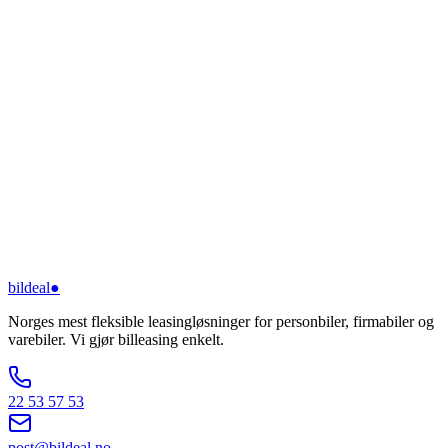
bildeal
●
Norges mest fleksible leasingløsninger for personbiler, firmabiler og
varebiler. Vi gjør billeasing enkelt.
22 53 57 53
post@bildeal.no