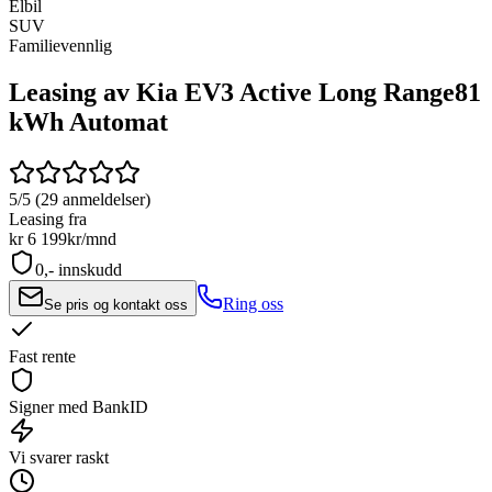
Elbil
SUV
Familievennlig
Leasing av Kia EV3 Active Long Range
81
kWh Automat
5/5 (29 anmeldelser)
Leasing fra
kr 6 199
kr/mnd
0,- innskudd
Ring oss
Se pris og kontakt oss
Fast rente
Signer med BankID
Vi svarer raskt