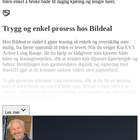
bilen enkel å bruke både til daglig kjøring og lengre turer.
Trygg og enkel prosess hos Bildeal
Hos Bildeal er målet å gjøre leasing så enkelt og oversiktlig som
mulig, fra første spørsmål til bilen er levert. Når du velger Kia EV3
Active Long Range, får du hjelp av rådgivere som kjenner både
bilen og leasingmodellen, slik at avtalen kan tilpasses kjørelengde og
behov. Bestillingen kan gjennomføres digitalt, og signering med
BankID gjør at du kommer raskere videre uten papirarbeid.
Vi går gjennom relevante valg underveis, slik at du får en løsning
som er lett å forstå og enkel å følge opp. Mange velger også å se
leasing i sammenheng med forsikring, veiassistanse og vinterhjul for
et mer forutsigbart bilhold.
Les mer