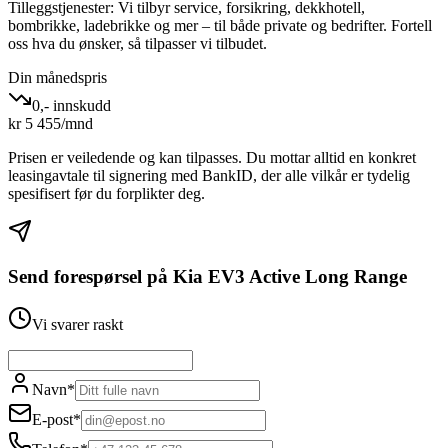
Tilleggstjenester:
Vi tilbyr service, forsikring, dekkhotell,
bombrikke, ladebrikke og mer – til både private og bedrifter. Fortell
oss hva du ønsker, så tilpasser vi tilbudet.
Din månedspris
0,- innskudd
kr
5 455
/mnd
Prisen er veiledende og kan tilpasses. Du mottar alltid en konkret
leasingavtale til signering med BankID, der alle vilkår er tydelig
spesifisert før du forplikter deg.
Send forespørsel på
Kia EV3 Active Long Range
Vi svarer raskt
Navn
*
E-post
*