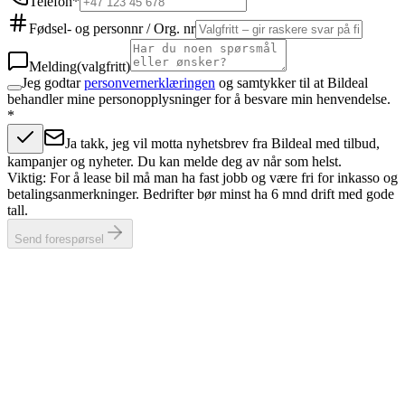
Telefon
*
Fødsel- og personnr / Org. nr
Melding
(valgfritt)
Jeg godtar
personvernerklæringen
og samtykker til at Bildeal
behandler mine personopplysninger for å besvare min henvendelse.
*
Ja takk, jeg vil motta nyhetsbrev fra Bildeal med tilbud,
kampanjer og nyheter. Du kan melde deg av når som helst.
Viktig: For å lease bil må man ha fast jobb og være fri for inkasso og
betalingsanmerkninger. Bedrifter bør minst ha 6 mnd drift med gode
tall.
Send forespørsel