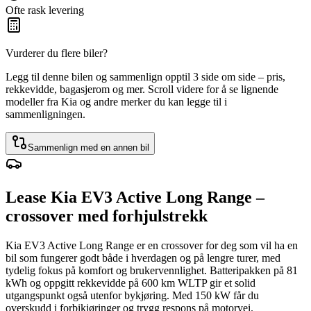
Ofte rask levering
Vurderer du flere biler?
Legg til denne bilen og sammenlign opptil 3 side om side – pris,
rekkevidde, bagasjerom og mer. Scroll videre for å se lignende
modeller fra Kia og andre merker du kan legge til i
sammenligningen.
Sammenlign med en annen bil
Lease Kia EV3 Active Long Range –
crossover med forhjulstrekk
Kia EV3 Active Long Range er en crossover for deg som vil ha en
bil som fungerer godt både i hverdagen og på lengre turer, med
tydelig fokus på komfort og brukervennlighet. Batteripakken på 81
kWh og oppgitt rekkevidde på 600 km WLTP gir et solid
utgangspunkt også utenfor bykjøring. Med 150 kW får du
overskudd i forbikjøringer og trygg respons på motorvei.