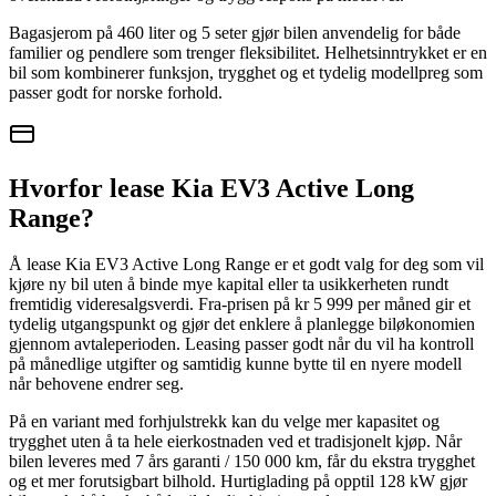
Bagasjerom på 460 liter og 5 seter gjør bilen anvendelig for både
familier og pendlere som trenger fleksibilitet. Helhetsinntrykket er en
bil som kombinerer funksjon, trygghet og et tydelig modellpreg som
passer godt for norske forhold.
Hvorfor lease Kia EV3 Active Long
Range?
Å lease Kia EV3 Active Long Range er et godt valg for deg som vil
kjøre ny bil uten å binde mye kapital eller ta usikkerheten rundt
fremtidig videresalgsverdi. Fra-prisen på kr 5 999 per måned gir et
tydelig utgangspunkt og gjør det enklere å planlegge biløkonomien
gjennom avtaleperioden. Leasing passer godt når du vil ha kontroll
på månedlige utgifter og samtidig kunne bytte til en nyere modell
når behovene endrer seg.
På en variant med forhjulstrekk kan du velge mer kapasitet og
trygghet uten å ta hele eierkostnaden ved et tradisjonelt kjøp. Når
bilen leveres med 7 års garanti / 150 000 km, får du ekstra trygghet
og et mer forutsigbart bilhold. Hurtiglading på opptil 128 kW gjør