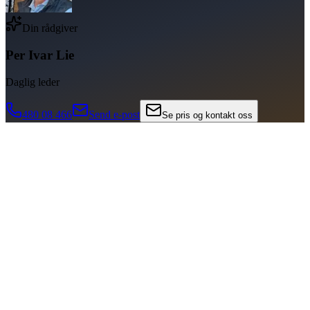
Din rådgiver
Per Ivar Lie
Daglig leder
480 08 466
Send e-post
Se pris og kontakt oss