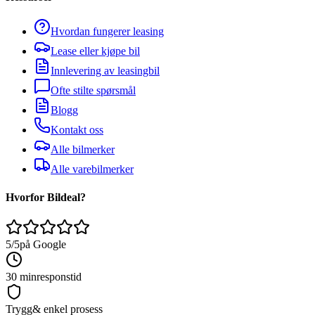
Hvordan fungerer leasing
Lease eller kjøpe bil
Innlevering av leasingbil
Ofte stilte spørsmål
Blogg
Kontakt oss
Alle bilmerker
Alle varebilmerker
Hvorfor Bildeal?
5/5
på Google
30 min
responstid
Trygg
& enkel prosess