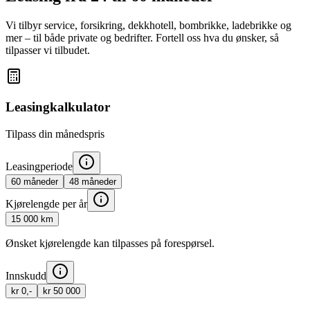
Vi tilbyr service, forsikring, dekkhotell, bombrikke, ladebrikke og
mer – til både private og bedrifter. Fortell oss hva du ønsker, så
tilpasser vi tilbudet.
Leasingkalkulator
Tilpass din månedspris
Leasingperiode
60
måneder
48
måneder
Kjørelengde per år
15 000
km
Ønsket kjørelengde kan tilpasses på forespørsel.
Innskudd
kr 0,-
kr 50 000