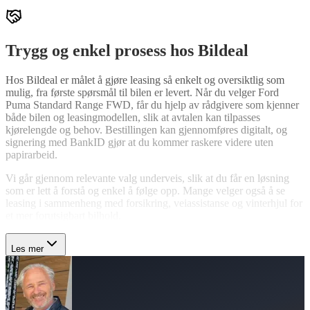
Trygg og enkel prosess hos Bildeal
Hos Bildeal er målet å gjøre leasing så enkelt og oversiktlig som
mulig, fra første spørsmål til bilen er levert. Når du velger Ford
Puma Standard Range FWD, får du hjelp av rådgivere som kjenner
både bilen og leasingmodellen, slik at avtalen kan tilpasses
kjørelengde og behov. Bestillingen kan gjennomføres digitalt, og
signering med BankID gjør at du kommer raskere videre uten
papirarbeid.
Vi går gjennom relevante valg underveis, slik at du får en løsning
som er lett å forstå og enkel å følge opp. Mange velger også å se
leasing i sammenheng med forsikring, veiassistanse og vinterhjul for
et mer forutsigbart bilhold.
Les mer