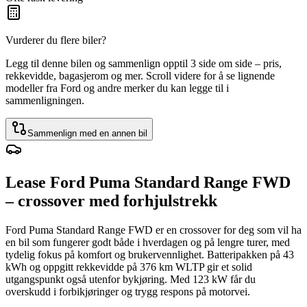
Vurderer du flere biler?
Legg til denne bilen og sammenlign opptil 3 side om side – pris,
rekkevidde, bagasjerom og mer. Scroll videre for å se lignende
modeller fra Ford og andre merker du kan legge til i
sammenligningen.
Sammenlign med en annen bil
Lease Ford Puma Standard Range FWD
– crossover med forhjulstrekk
Ford Puma Standard Range FWD er en crossover for deg som vil ha
en bil som fungerer godt både i hverdagen og på lengre turer, med
tydelig fokus på komfort og brukervennlighet. Batteripakken på 43
kWh og oppgitt rekkevidde på 376 km WLTP gir et solid
utgangspunkt også utenfor bykjøring. Med 123 kW får du
overskudd i forbikjøringer og trygg respons på motorvei.