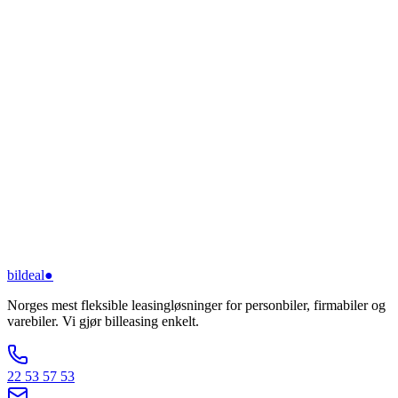
bildeal
●
Norges mest fleksible leasingløsninger for personbiler, firmabiler og
varebiler. Vi gjør billeasing enkelt.
22 53 57 53