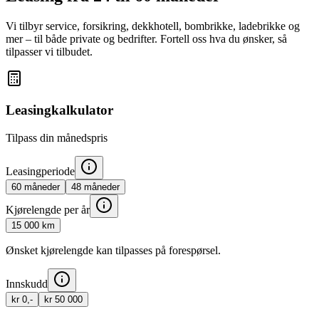
Vi tilbyr service, forsikring, dekkhotell, bombrikke, ladebrikke og
mer – til både private og bedrifter. Fortell oss hva du ønsker, så
tilpasser vi tilbudet.
Leasingkalkulator
Tilpass din månedspris
Leasingperiode
60
måneder
48
måneder
Kjørelengde per år
15 000
km
Ønsket kjørelengde kan tilpasses på forespørsel.
Innskudd
kr 0,-
kr 50 000