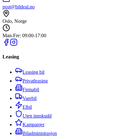
post@bildeal.no
Oslo, Norge
Man-Fre: 09:00-17:00
Leasing
Leasing bil
Privatleasing
Firmabil
Varebil
Elbil
Uten innskudd
Kampanjer
Biladministrasjon