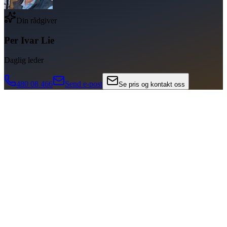
Din rådgiver
Per Ivar Lie
Daglig leder
480 08 466
Send e-post
Se pris og kontakt oss