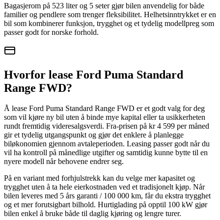
Bagasjerom på 523 liter og 5 seter gjør bilen anvendelig for både
familier og pendlere som trenger fleksibilitet. Helhetsinntrykket er en
bil som kombinerer funksjon, trygghet og et tydelig modellpreg som
passer godt for norske forhold.
Hvorfor lease Ford Puma Standard
Range FWD?
Å lease Ford Puma Standard Range FWD er et godt valg for deg
som vil kjøre ny bil uten å binde mye kapital eller ta usikkerheten
rundt fremtidig videresalgsverdi. Fra-prisen på kr 4 599 per måned
gir et tydelig utgangspunkt og gjør det enklere å planlegge
biløkonomien gjennom avtaleperioden. Leasing passer godt når du
vil ha kontroll på månedlige utgifter og samtidig kunne bytte til en
nyere modell når behovene endrer seg.
På en variant med forhjulstrekk kan du velge mer kapasitet og
trygghet uten å ta hele eierkostnaden ved et tradisjonelt kjøp. Når
bilen leveres med 5 års garanti / 100 000 km, får du ekstra trygghet
og et mer forutsigbart bilhold. Hurtiglading på opptil 100 kW gjør
bilen enkel å bruke både til daglig kjøring og lengre turer.