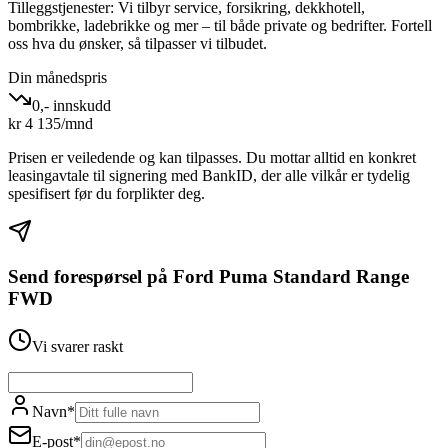
Tilleggstjenester:
Vi tilbyr service, forsikring, dekkhotell,
bombrikke, ladebrikke og mer – til både private og bedrifter. Fortell
oss hva du ønsker, så tilpasser vi tilbudet.
Din månedspris
0,- innskudd
kr
4 135
/mnd
Prisen er veiledende og kan tilpasses. Du mottar alltid en konkret
leasingavtale til signering med BankID, der alle vilkår er tydelig
spesifisert før du forplikter deg.
Send forespørsel på
Ford Puma Standard Range
FWD
Vi svarer raskt
Navn
*
E-post
*