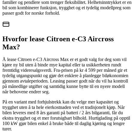
familier og pendlere som trenger fleksibilitet. Helhetsinntrykket er en
bil som kombinerer funksjon, trygghet og et tydelig modellpreg som
passer godt for norske forhold.
Hvorfor lease Citroen e-C3 Aircross
Max?
Å lease Citroen e-C3 Aircross Max er et godt valg for deg som vil
kjøre ny bil uten å binde mye kapital eller ta usikkerheten rundt
fremtidig videresalgsverdi. Fra-prisen på kr 4 599 per måned gir et
tydelig utgangspunkt og gjør det enklere å planlegge biløkonomien
gjennom avtaleperioden. Leasing passer godt når du vil ha kontroll
på månedlige utgifter og samtidig kunne bytte til en nyere modell
når behovene endrer seg.
På en variant med forhjulstrekk kan du velge mer kapasitet og
trygghet uten å ta hele eierkostnaden ved et tradisjonelt kjøp. Når
bilen leveres med 8 års garanti på batteri / 2 års bilgaranti, får du
ekstra trygghet og et mer forutsigbart bilhold. Hurtiglading på opptil
100 kW gjør bilen enkel å bruke både til daglig kjøring og lengre
turer.