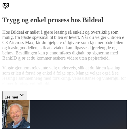
Trygg og enkel prosess hos Bildeal
Hos Bildeal er målet å gjøre leasing så enkelt og oversiktlig som
mulig, fra første spørsmål til bilen er levert. Når du velger Citroen e-
C3 Aircross Max, får du hjelp av rådgivere som kjenner både bilen
og leasingmodellen, slik at avtalen kan tilpasses kjørelengde og
behov. Bestillingen kan gjennomføres digitalt, og signering med
BankID gjør at du kommer raskere videre uten papirarbeid.
Vi går gjennom relevante valg underveis, slik at du får en løsning
som er lett å forstå og enkel å følge opp. Mange velger også å se
leasing i sammenheng med forsikring, veiassistanse og vinterhjul for
et mer forutsigbart bilhold.
Les mer