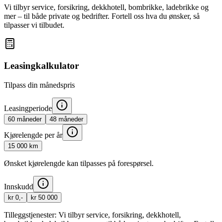
Vi tilbyr service, forsikring, dekkhotell, bombrikke, ladebrikke og
mer – til både private og bedrifter. Fortell oss hva du ønsker, så
tilpasser vi tilbudet.
Leasingkalkulator
Tilpass din månedspris
Leasingperiode
60
måneder
48
måneder
Kjørelengde per år
15 000
km
Ønsket kjørelengde kan tilpasses på forespørsel.
Innskudd
kr 0,-
kr 50 000
Tilleggstjenester:
Vi tilbyr service, forsikring, dekkhotell,