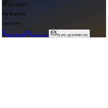
Din rådgiver
Per Ivar Lie
Daglig leder
480 08 466
Send e-post
Se pris og kontakt oss