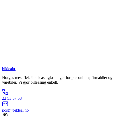
bildeal
●
Norges mest fleksible leasingløsninger for personbiler, firmabiler og
varebiler. Vi gjør billeasing enkelt.
22 53 57 53
post@bildeal.no