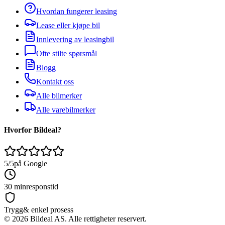
Hvordan fungerer leasing
Lease eller kjøpe bil
Innlevering av leasingbil
Ofte stilte spørsmål
Blogg
Kontakt oss
Alle bilmerker
Alle varebilmerker
Hvorfor Bildeal?
5/5
på Google
30 min
responstid
Trygg
& enkel prosess
©
2026
Bildeal AS. Alle rettigheter reservert.