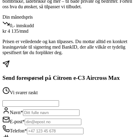
bombrikke, ladebrikke og mer – til både private og bedrifter. Fortell
oss hva du ønsker, så tilpasser vi tilbudet.
Din månedspris
0,- innskudd
kr
4 135
/mnd
Prisen er veiledende og kan tilpasses. Du mottar alltid en konkret
leasingavtale til signering med BankID, der alle vilkår er tydelig
spesifisert før du forplikter deg.
Send forespørsel på
Citroen e-C3 Aircross Max
Vi svarer raskt
Navn
*
E-post
*
Telefon
*