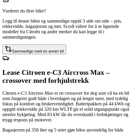
Vurderer du flere biler?
Legg til denne bilen og sammenlign opptil 3 side om side – pris,
rekkevidde, bagasjerom og mer. Scroll videre for å se lignende
modeller fra Citroën og andre merker du kan legge til i
sammenligningen.
Sammenlign med en annen bil
Lease Citroen e-C3 Aircross Max –
crossover med forhjulstrekk
Citroen e-C3 Aircross Max er en crossover for deg som vil ha en bil
som fungerer godt både i hverdagen og på lengre turer, med tydelig
fokus på komfort og brukervennlighet. Batteripakken på 44 kWh og
oppgitt rekkevidde på 320 km WLTP gir et solid utgangspunkt også
utenfor bykjøring. Med 83 kW får du overskudd i forbikjøringer og
trygg respons på motorvei.
Bagasjerom på 358 liter og 5 seter gjør bilen anvendelig for både