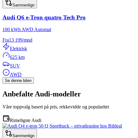
Sammenlign
Audi
Q6 e-Tron quatro Tech Pro
100 kWh AWD Automat
Fra
13 199
/mnd
Elektrisk
625 km
SUV
AWD
Se denne bilen
Anbefalte
Audi
-modeller
Våre toppvalg basert på pris, rekkevidde og popularitet
Rimeligste Audi
Sammenlign