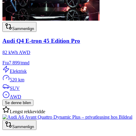
Sammenlign
Audi
Q4 E-tron 45 Edition Pro
82 kWh AWD
Fra
7 899
/mnd
Elektrisk
520 km
SUV
AWD
Se denne bilen
Lengst rekkevidde
Sammenlign