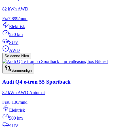
82 kWh AWD
Fra
7 899
/mnd
Elektrisk
520 km
SUV
AWD
Se denne bilen
Sammenlign
Audi
Q4 e-tron 55 Sportback
82 kWh AWD Automat
Fra
8 130
/mnd
Elektrisk
500 km
SUV