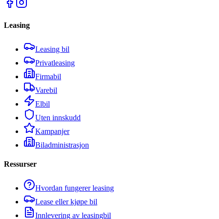
Leasing
Leasing bil
Privatleasing
Firmabil
Varebil
Elbil
Uten innskudd
Kampanjer
Biladministrasjon
Ressurser
Hvordan fungerer leasing
Lease eller kjøpe bil
Innlevering av leasingbil