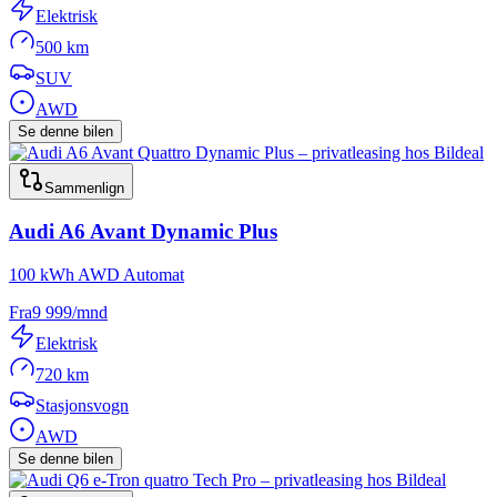
Elektrisk
500 km
SUV
AWD
Se denne bilen
Sammenlign
Audi
A6 Avant Dynamic Plus
100 kWh AWD Automat
Fra
9 999
/mnd
Elektrisk
720 km
Stasjonsvogn
AWD
Se denne bilen