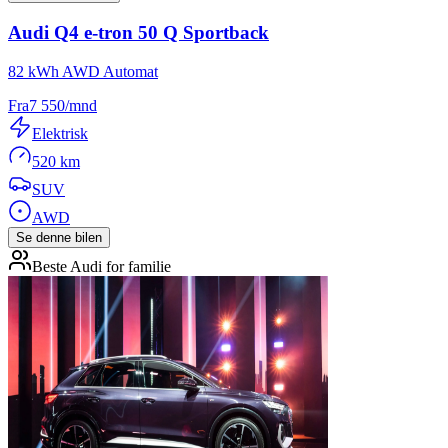
Audi
Q4 e-tron 50 Q Sportback
82 kWh AWD Automat
Fra
7 550
/mnd
Elektrisk
520 km
SUV
AWD
Se denne bilen
Beste Audi for familie