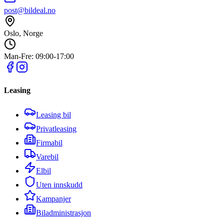
post@bildeal.no
Oslo, Norge
Man-Fre: 09:00-17:00
Leasing
Leasing bil
Privatleasing
Firmabil
Varebil
Elbil
Uten innskudd
Kampanjer
Biladministrasjon