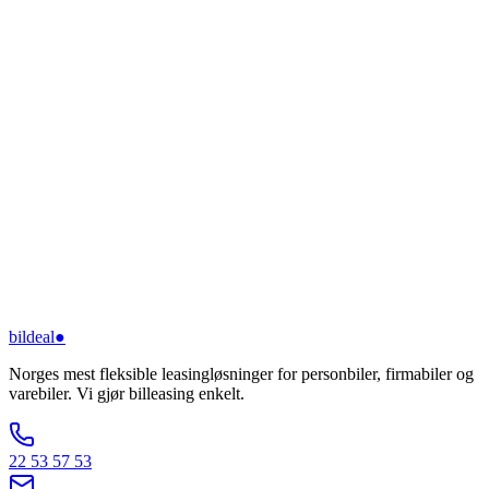
bildeal
●
Norges mest fleksible leasingløsninger for personbiler, firmabiler og
varebiler. Vi gjør billeasing enkelt.
22 53 57 53