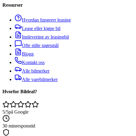
Ressurser
Hvordan fungerer leasing
Lease eller kjøpe bil
Innlevering av leasingbil
Ofte stilte spørsmål
Blogg
Kontakt oss
Alle bilmerker
Alle varebilmerker
Hvorfor Bildeal?
5/5
på Google
30 min
responstid