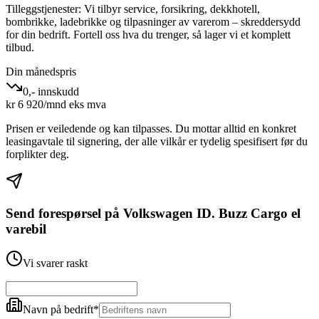
Tilleggstjenester:
Vi tilbyr service, forsikring, dekkhotell,
bombrikke, ladebrikke og tilpasninger av varerom – skreddersydd
for din bedrift. Fortell oss hva du trenger, så lager vi et komplett
tilbud.
Din månedspris
0,- innskudd
kr
6 920
/mnd eks mva
Prisen er veiledende og kan tilpasses. Du mottar alltid en konkret
leasingavtale til signering, der alle vilkår er tydelig spesifisert før du
forplikter deg.
Send forespørsel på
Volkswagen ID. Buzz Cargo el
varebil
Vi svarer raskt
Navn på bedrift
*