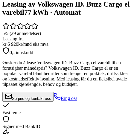
Leasing av Volkswagen ID. Buzz Cargo el
varebil
77 kWh · Automat
5/5 (29 anmeldelser)
Leasing fra
kr 6 920
kr/mnd
eks mva
0,- innskudd
Ønsker du å lease
Volkswagen ID. Buzz Cargo el
varebil til en
forutsigbar månedspris?
Volkswagen ID. Buzz Cargo el
er en
populær varebil blant bedrifter som trenger en praktisk, driftssikker
og kostnadseffektiv løsning. Med leasing får du en fleksibel avtale
tilpasset kjørelengde, behov og budsjett.
Ring oss
Se pris og kontakt oss
Fast rente
Signer med BankID