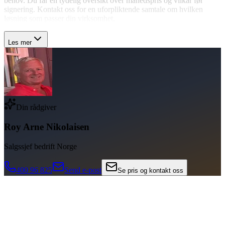
behov. Du får en tydelig oversikt over månedspris og vilkår før
signering. Kontakt oss for en uforpliktende samtale om hvilken
løsning som passer din virksomhet.
Les mer
Din rådgiver
Roy Arne Nikolaisen
Salgssjef bedrift Norge
400 96 825
Send e-post
Se pris og kontakt oss