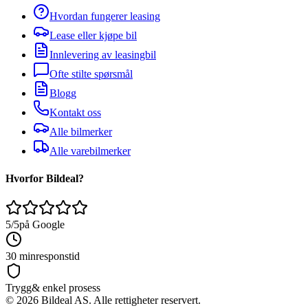
Hvordan fungerer leasing
Lease eller kjøpe bil
Innlevering av leasingbil
Ofte stilte spørsmål
Blogg
Kontakt oss
Alle bilmerker
Alle varebilmerker
Hvorfor Bildeal?
5/5
på Google
30 min
responstid
Trygg
& enkel prosess
©
2026
Bildeal AS. Alle rettigheter reservert.