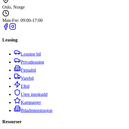
Oslo, Norge
Man-Fre: 09:00-17:00
Leasing
Leasing bil
Privatleasing
Firmabil
Varebil
Elbil
Uten innskudd
Kampanjer
Biladministrasjon
Ressurser