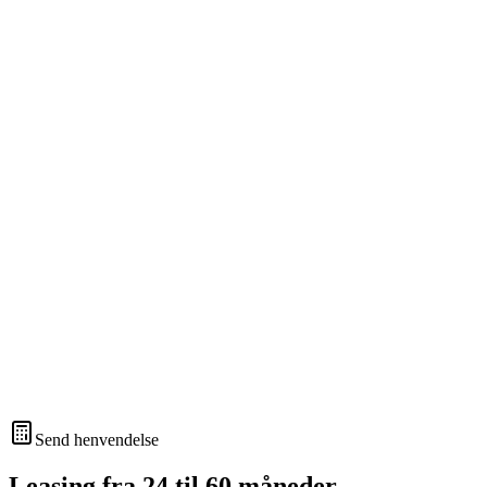
Send henvendelse
Leasing fra 24 til 60 måneder