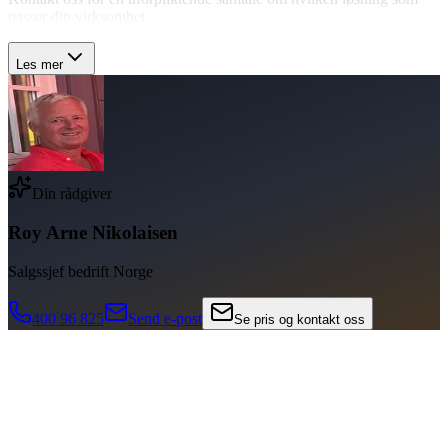
passer din virksomhet.
Les mer
Din rådgiver
Roy Arne Nikolaisen
Salgssjef bedrift Norge
400 96 825
Send e-post
Se pris og kontakt oss