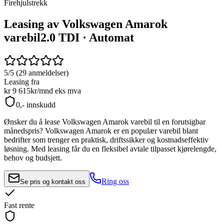
Firehjulstrekk
Leasing av Volkswagen Amarok
varebil
2.0 TDI · Automat
5/5 (29 anmeldelser)
Leasing fra
kr 9 615
kr/mnd
eks mva
0,- innskudd
Ønsker du å lease
Volkswagen Amarok
varebil til en forutsigbar
månedspris?
Volkswagen Amarok
er en populær varebil blant
bedrifter som trenger en praktisk, driftssikker og kostnadseffektiv
løsning. Med leasing får du en fleksibel avtale tilpasset kjørelengde,
behov og budsjett.
Ring oss
Se pris og kontakt oss
Fast rente