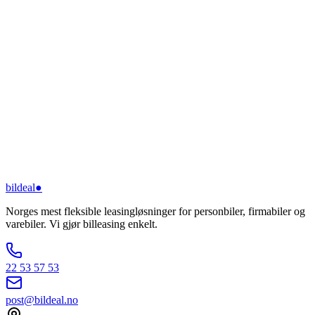
bildeal
●
Norges mest fleksible leasingløsninger for personbiler, firmabiler og
varebiler. Vi gjør billeasing enkelt.
22 53 57 53
post@bildeal.no