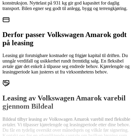
konstruksjon. Nyttelast på 931 kg gir god kapasitet for daglig
transport. Bilen egner seg godt til anlegg, bygg og terrengkjøring.
Derfor passer Volkswagen Amarok godt
på leasing
Leasing gir forutsigbare kostnader og frigjør kapital til driften. Du
unngår verdifall og usikkerhet rundt fremtidig salg. En fleksibel
avtale gjør det enkelt å tilpasse seg endrede behov. Kjørelengde og
leasingperiode kan justeres ut fra virksomhetens behov.
Leasing av Volkswagen Amarok varebil
gjennom Bildeal
Bildeal tilbyr leasing av Volkswagen Amarok varebil med fleksible
avtaler. Vi tilpasser kjørelengde og leasingperiode etter dine behov.
Du får en tydelig oversikt over månedspris og vilkår før signering.
Kontakt oss for en uforpliktende samtale om hvilken løsning som