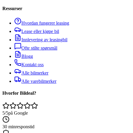
Ressurser
Hvordan fungerer leasing
Lease eller kjøpe bil
Innlevering av leasingbil
Ofte stilte spørsmål
Blogg
Kontakt oss
Alle bilmerker
Alle varebilmerker
Hvorfor Bildeal?
5/5
på Google
30 min
responstid