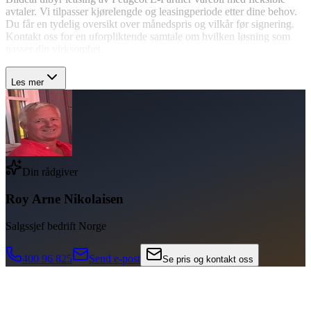
avtaler. Vi tilpasser kjørelengde og leasingperiode etter dine behov.
Du får en tydelig oversikt over månedspris og vilkår før signering.
Kontakt oss for en uforpliktende samtale om hvilken løsning som
passer din virksomhet.
Les mer
Din rådgiver
Roy Arne Nikolaisen
Salgssjef bedrift Norge
400 96 825
Send e-post
Se pris og kontakt oss