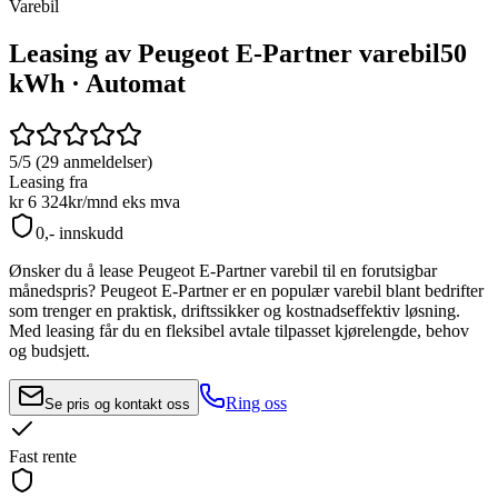
Varebil
Leasing av Peugeot E-Partner varebil
50
kWh · Automat
5/5 (29 anmeldelser)
Leasing fra
kr 6 324
kr/mnd
eks mva
0,- innskudd
Ønsker du å lease
Peugeot E-Partner
varebil til en forutsigbar
månedspris?
Peugeot E-Partner
er en populær varebil blant bedrifter
som trenger en praktisk, driftssikker og kostnadseffektiv løsning.
Med leasing får du en fleksibel avtale tilpasset kjørelengde, behov
og budsjett.
Ring oss
Se pris og kontakt oss
Fast rente