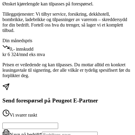
Ønsket kjørelengde kan tilpasses på forespørsel.
Tilleggstjenester:
Vi tilbyr service, forsikring, dekkhotell,
bombrikke, ladebrikke og tilpasninger av varerom – skreddersydd
for din bedrift. Fortell oss hva du trenger, så lager vi et komplett
tilbud.
Din månedspris
0,- innskudd
kr
6 324
/mnd eks mva
Prisen er veiledende og kan tilpasses. Du mottar alltid en konkret
leasingavtale til signering, der alle vilkår er tydelig spesifisert før du
forplikter deg.
Send forespørsel på
Peugeot E-Partner
Vi svarer raskt
Navn på bedrift
*