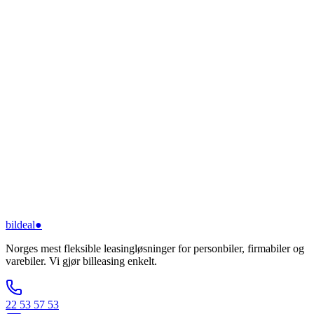
bildeal
●
Norges mest fleksible leasingløsninger for personbiler, firmabiler og
varebiler. Vi gjør billeasing enkelt.
22 53 57 53