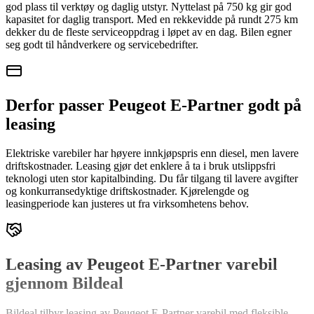
god plass til verktøy og daglig utstyr. Nyttelast på 750 kg gir god
kapasitet for daglig transport. Med en rekkevidde på rundt 275 km
dekker du de fleste serviceoppdrag i løpet av en dag. Bilen egner
seg godt til håndverkere og servicebedrifter.
Derfor passer Peugeot E-Partner godt på
leasing
Elektriske varebiler har høyere innkjøpspris enn diesel, men lavere
driftskostnader. Leasing gjør det enklere å ta i bruk utslippsfri
teknologi uten stor kapitalbinding. Du får tilgang til lavere avgifter
og konkurransedyktige driftskostnader. Kjørelengde og
leasingperiode kan justeres ut fra virksomhetens behov.
Leasing av Peugeot E-Partner varebil
gjennom Bildeal
Bildeal tilbyr leasing av Peugeot E-Partner varebil med fleksible