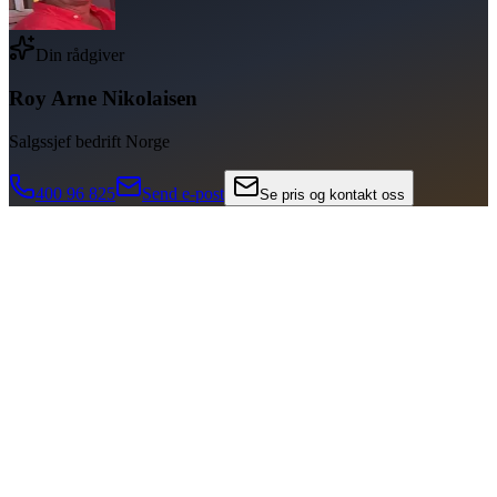
Din rådgiver
Roy Arne Nikolaisen
Salgssjef bedrift Norge
400 96 825
Send e-post
Se pris og kontakt oss