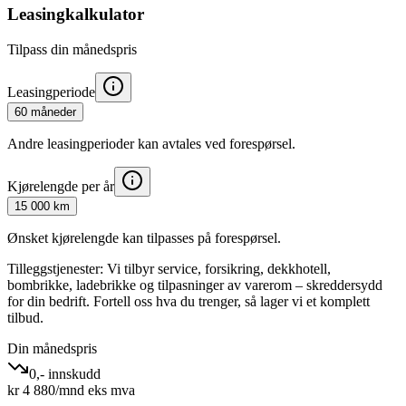
Leasingkalkulator
Tilpass din månedspris
Leasingperiode
60 måneder
Andre leasingperioder kan avtales ved forespørsel.
Kjørelengde per år
15 000 km
Ønsket kjørelengde kan tilpasses på forespørsel.
Tilleggstjenester:
Vi tilbyr service, forsikring, dekkhotell,
bombrikke, ladebrikke og tilpasninger av varerom – skreddersydd
for din bedrift. Fortell oss hva du trenger, så lager vi et komplett
tilbud.
Din månedspris
0,- innskudd
kr
4 880
/mnd eks mva