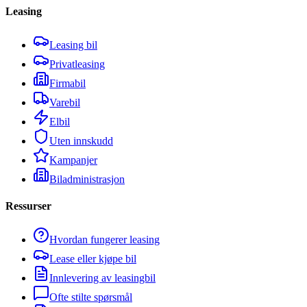
Leasing
Leasing bil
Privatleasing
Firmabil
Varebil
Elbil
Uten innskudd
Kampanjer
Biladministrasjon
Ressurser
Hvordan fungerer leasing
Lease eller kjøpe bil
Innlevering av leasingbil
Ofte stilte spørsmål