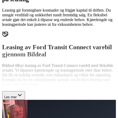
Leasing gir forutsigbare kostnader og frigjør kapital til driften. Du
unngår verdifall og usikkerhet rundt fremtidig salg. En fleksibel
avtale gjør det enkelt å tilpasse seg endrede behov. Kjørelengde og
leasingperiode kan justeres ut fra virksomhetens behov.
Leasing av Ford Transit Connect varebil
gjennom Bildeal
Bildeal tilbyr leasing av Ford Transit Connect varebil med fleksible
avtaler. Vi tilpasser kjørelengde og leasingperiode etter dine behov.
Du får en tydelig oversikt over månedspris og vilkår før signering.
Kontakt oss for en uforpliktende samtale om hvilken løsning som
passer din virksomhet.
Les mer