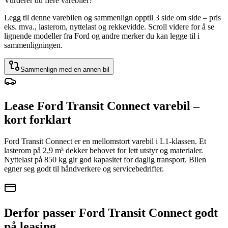
Vurderer du flere varebiler?
Legg til denne varebilen og sammenlign opptil 3 side om side – pris
eks. mva., lasterom, nyttelast og rekkevidde. Scroll videre for å se
lignende modeller fra Ford og andre merker du kan legge til i
sammenligningen.
Sammenlign med en annen bil
Lease Ford Transit Connect varebil –
kort forklart
Ford Transit Connect er en mellomstort varebil i L1-klassen. Et
lasterom på 2,9 m³ dekker behovet for lett utstyr og materialer.
Nyttelast på 850 kg gir god kapasitet for daglig transport. Bilen
egner seg godt til håndverkere og servicebedrifter.
Derfor passer Ford Transit Connect godt
på leasing