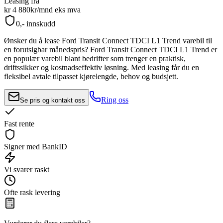
Leasing fra
kr 4 880
kr/mnd
eks mva
0,- innskudd
Ønsker du å lease
Ford Transit Connect TDCI L1 Trend
varebil til
en forutsigbar månedspris?
Ford Transit Connect TDCI L1 Trend
er
en populær varebil blant bedrifter som trenger en praktisk,
driftssikker og kostnadseffektiv løsning. Med leasing får du en
fleksibel avtale tilpasset kjørelengde, behov og budsjett.
Ring oss
Se pris og kontakt oss
Fast rente
Signer med BankID
Vi svarer raskt
Ofte rask levering