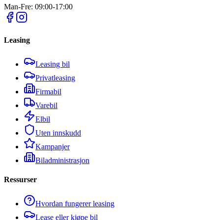
Man-Fre: 09:00-17:00
Leasing
Leasing bil
Privatleasing
Firmabil
Varebil
Elbil
Uten innskudd
Kampanjer
Biladministrasjon
Ressurser
Hvordan fungerer leasing
Lease eller kjøpe bil