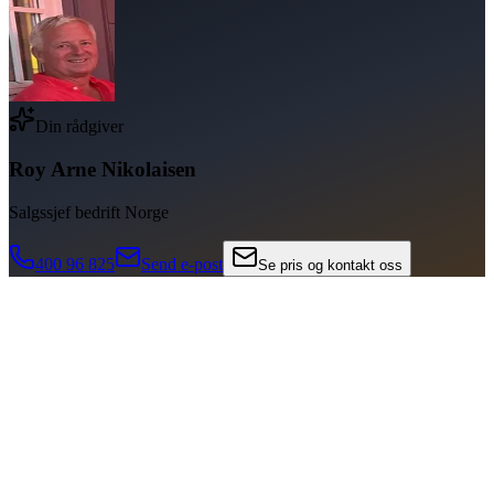
Din rådgiver
Roy Arne Nikolaisen
Salgssjef bedrift Norge
400 96 825
Send e-post
Se pris og kontakt oss