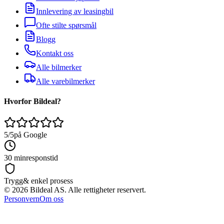
Innlevering av leasingbil
Ofte stilte spørsmål
Blogg
Kontakt oss
Alle bilmerker
Alle varebilmerker
Hvorfor Bildeal?
5/5
på Google
30 min
responstid
Trygg
& enkel prosess
©
2026
Bildeal AS. Alle rettigheter reservert.
Personvern
Om oss