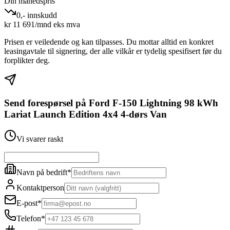
Din månedspris
0,- innskudd
kr
11 691
/mnd eks mva
Prisen er veiledende og kan tilpasses. Du mottar alltid en konkret
leasingavtale til signering, der alle vilkår er tydelig spesifisert før du
forplikter deg.
Send forespørsel på
Ford F-150 Lightning 98 kWh
Lariat Launch Edition 4x4 4-dørs Van
Vi svarer raskt
Navn på bedrift
*
Kontaktperson
E-post
*
Telefon
*