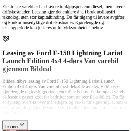
Elektriske varebiler har høyere innkjøpspris enn diesel, men lavere
driftskostnader. Leasing gjør det enklere å ta i bruk utslippsfri
teknologi uten stor kapitalbinding. Du får tilgang til lavere avgifter
og konkurransedyktige driftskostnader. Kjørelengde og
leasingperiode kan justeres ut fra virksomhetens behov.
Leasing av Ford F-150 Lightning Lariat
Launch Edition 4x4 4-dørs Van varebil
gjennom Bildeal
Bildeal tilbyr leasing av Ford F-150 Lightning Lariat Launch
Edition 4x4 4-dørs Van varebil med fleksible avtaler. Vi tilpasser
kjørelengde og leasingperiode etter dine behov. En kompakt varebil
på leasing passer godt for bedrifter som trenger fleksibilitet. Du får
en tydelig oversikt over månedspris og vilkår før signering. Kontakt
oss for en uforpliktende samtale om hvilken løsning som passer din
virksomhet.
Les mer