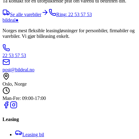
Ta kontakt for en uforpliktende prat om varebil til bedriften din.
Se alle varebiler
Ring: 22 53 57 53
bildeal
●
Norges mest fleksible leasingløsninger for personbiler, firmabiler og
varebiler. Vi gjør billeasing enkelt.
22 53 57 53
post@bildeal.no
Oslo, Norge
Man-Fre: 09:00-17:00
Leasing
Leasing bil