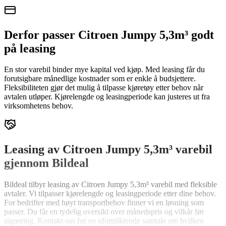
Derfor passer Citroen Jumpy 5,3m³ godt
på leasing
En stor varebil binder mye kapital ved kjøp. Med leasing får du
forutsigbare månedlige kostnader som er enkle å budsjettere.
Fleksibiliteten gjør det mulig å tilpasse kjøretøy etter behov når
avtalen utløper. Kjørelengde og leasingperiode kan justeres ut fra
virksomhetens behov.
Leasing av Citroen Jumpy 5,3m³ varebil
gjennom Bildeal
Bildeal tilbyr leasing av Citroen Jumpy 5,3m³ varebil med fleksible
avtaler. Vi tilpasser kjørelengde og leasingperiode etter dine behov.
For bedrifter med høyt transportbehov finner vi en løsning som
passer. Du får en tydelig oversikt over månedspris og vilkår før
signering. Kontakt oss for en uforpliktende samtale om hvilken