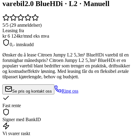
varebil
2.0 BlueHDi · L2 · Manuell
5/5 (29 anmeldelser)
Leasing fra
kr 6 124
kr/mnd
eks mva
0,- innskudd
Ønsker du å lease
Citroen Jumpy L2 5,3m³ BlueHDi
varebil til en
forutsigbar månedspris?
Citroen Jumpy L2 5,3m³ BlueHDi
er en
populær varebil blant bedrifter som trenger en praktisk, driftssikker
og kostnadseffektiv løsning. Med leasing får du en fleksibel avtale
tilpasset kjørelengde, behov og budsjett.
Ring oss
Se pris og kontakt oss
Fast rente
Signer med BankID
Vi svarer raskt