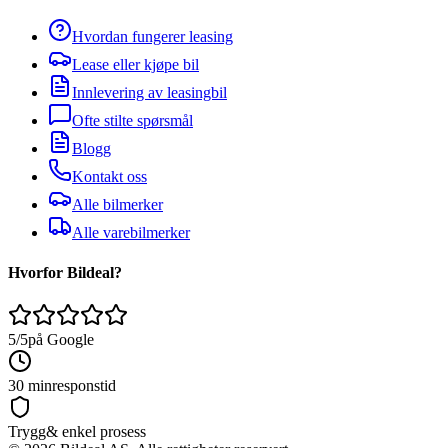
Hvordan fungerer leasing
Lease eller kjøpe bil
Innlevering av leasingbil
Ofte stilte spørsmål
Blogg
Kontakt oss
Alle bilmerker
Alle varebilmerker
Hvorfor Bildeal?
5/5
på Google
30 min
responstid
Trygg
& enkel prosess