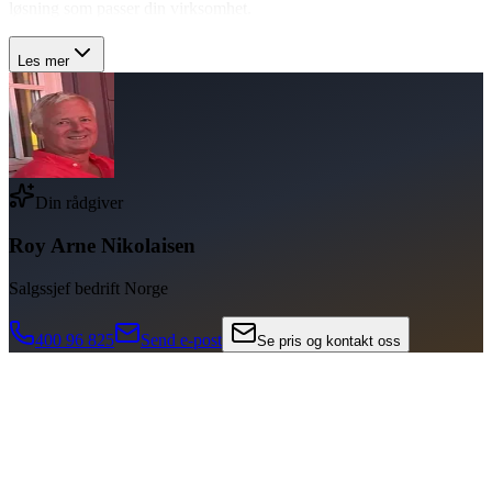
løsning som passer din virksomhet.
Les mer
Din rådgiver
Roy Arne Nikolaisen
Salgssjef bedrift Norge
400 96 825
Send e-post
Se pris og kontakt oss