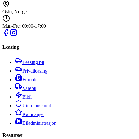
Oslo, Norge
Man-Fre: 09:00-17:00
Leasing
Leasing bil
Privatleasing
Firmabil
Varebil
Elbil
Uten innskudd
Kampanjer
Biladministrasjon
Ressurser