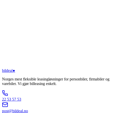
bildeal
●
Norges mest fleksible leasingløsninger for personbiler, firmabiler og
varebiler. Vi gjør billeasing enkelt.
22 53 57 53
post@bildeal.no