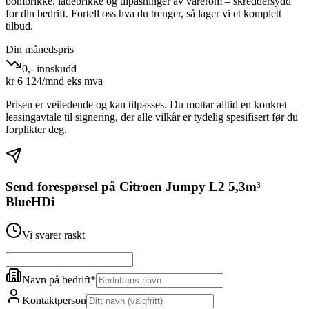
bombrikke, ladebrikke og tilpasninger av varerom – skreddersydd
for din bedrift. Fortell oss hva du trenger, så lager vi et komplett
tilbud.
Din månedspris
0,- innskudd
kr
6 124
/mnd eks mva
Prisen er veiledende og kan tilpasses. Du mottar alltid en konkret
leasingavtale til signering, der alle vilkår er tydelig spesifisert før du
forplikter deg.
Send forespørsel på
Citroen Jumpy L2 5,3m³
BlueHDi
Vi svarer raskt
Navn på bedrift
*
Kontaktperson