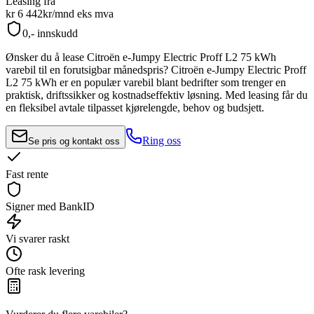
Leasing fra
kr 6 442
kr/mnd
eks mva
0,- innskudd
Ønsker du å lease
Citroën e-Jumpy Electric Proff L2 75 kWh
varebil til en forutsigbar månedspris?
Citroën e-Jumpy Electric Proff
L2 75 kWh
er en populær varebil blant bedrifter som trenger en
praktisk, driftssikker og kostnadseffektiv løsning. Med leasing får du
en fleksibel avtale tilpasset kjørelengde, behov og budsjett.
Ring oss
Se pris og kontakt oss
Fast rente
Signer med BankID
Vi svarer raskt
Ofte rask levering