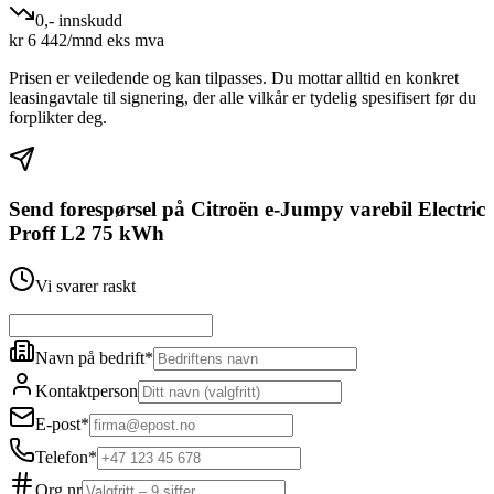
0,- innskudd
kr
6 442
/mnd eks mva
Prisen er veiledende og kan tilpasses. Du mottar alltid en konkret
leasingavtale til signering, der alle vilkår er tydelig spesifisert før du
forplikter deg.
Send forespørsel på
Citroën e-Jumpy varebil Electric
Proff L2 75 kWh
Vi svarer raskt
Navn på bedrift
*
Kontaktperson
E-post
*
Telefon
*
Org.nr