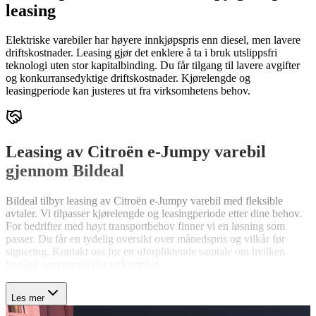
leasing
Elektriske varebiler har høyere innkjøpspris enn diesel, men lavere
driftskostnader. Leasing gjør det enklere å ta i bruk utslippsfri
teknologi uten stor kapitalbinding. Du får tilgang til lavere avgifter
og konkurransedyktige driftskostnader. Kjørelengde og
leasingperiode kan justeres ut fra virksomhetens behov.
Leasing av Citroën e-Jumpy varebil
gjennom Bildeal
Bildeal tilbyr leasing av Citroën e-Jumpy varebil med fleksible
avtaler. Vi tilpasser kjørelengde og leasingperiode etter dine behov.
For bedrifter med høyt transportbehov finner vi en løsning som
passer. Du får en tydelig oversikt over månedspris og vilkår før
signering. Kontakt oss for en uforpliktende samtale om hvilken
løsning som passer din virksomhet.
Les mer