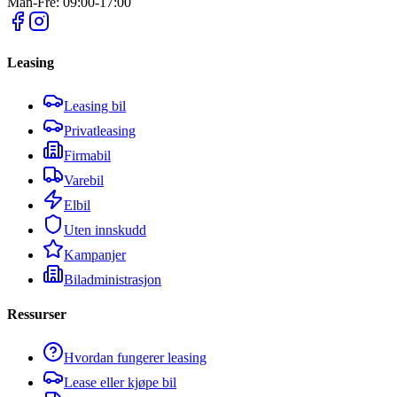
Man-Fre: 09:00-17:00
Leasing
Leasing bil
Privatleasing
Firmabil
Varebil
Elbil
Uten innskudd
Kampanjer
Biladministrasjon
Ressurser
Hvordan fungerer leasing
Lease eller kjøpe bil