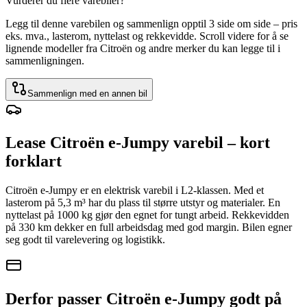
Vurderer du flere varebiler?
Legg til denne varebilen og sammenlign opptil 3 side om side – pris
eks. mva., lasterom, nyttelast og rekkevidde. Scroll videre for å se
lignende modeller fra Citroën og andre merker du kan legge til i
sammenligningen.
Sammenlign med en annen bil
Lease Citroën e-Jumpy varebil – kort
forklart
Citroën e-Jumpy er en elektrisk varebil i L2-klassen. Med et
lasterom på 5,3 m³ har du plass til større utstyr og materialer. En
nyttelast på 1000 kg gjør den egnet for tungt arbeid. Rekkevidden
på 330 km dekker en full arbeidsdag med god margin. Bilen egner
seg godt til varelevering og logistikk.
Derfor passer Citroën e-Jumpy godt på