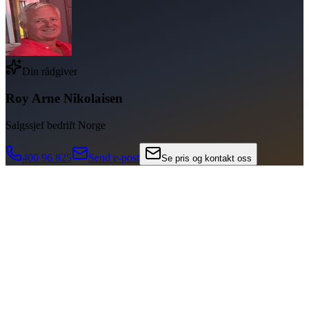
Din rådgiver
Roy Arne Nikolaisen
Salgssjef bedrift Norge
400 96 825
Send e-post
Se pris og kontakt oss