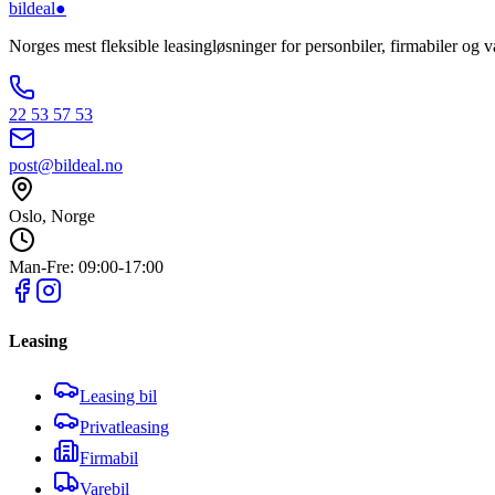
bildeal
●
Norges mest fleksible leasingløsninger for personbiler, firmabiler og va
22 53 57 53
post@bildeal.no
Oslo, Norge
Man-Fre: 09:00-17:00
Leasing
Leasing bil
Privatleasing
Firmabil
Varebil