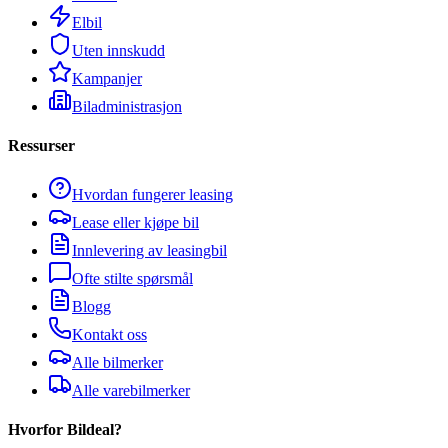
Elbil
Uten innskudd
Kampanjer
Biladministrasjon
Ressurser
Hvordan fungerer leasing
Lease eller kjøpe bil
Innlevering av leasingbil
Ofte stilte spørsmål
Blogg
Kontakt oss
Alle bilmerker
Alle varebilmerker
Hvorfor Bildeal?