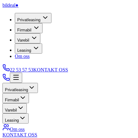
bildeal
●
Privatleasing
Firmabil
Varebil
Leasing
Om oss
22 53 57 53
KONTAKT OSS
Privatleasing
Firmabil
Varebil
Leasing
Om oss
KONTAKT OSS