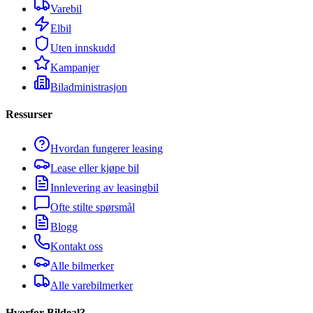
Varebil
Elbil
Uten innskudd
Kampanjer
Biladministrasjon
Ressurser
Hvordan fungerer leasing
Lease eller kjøpe bil
Innlevering av leasingbil
Ofte stilte spørsmål
Blogg
Kontakt oss
Alle bilmerker
Alle varebilmerker
Hvorfor Bildeal?